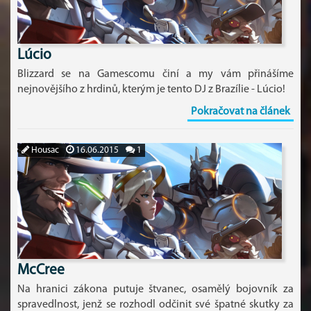
Lúcio
Blizzard se na Gamescomu činí a my vám přinášíme
nejnovějšího z hrdinů, kterým je tento DJ z Brazílie - Lúcio!
Pokračovat na článek
Housac
16.06.2015
1
McCree
Na hranici zákona putuje štvanec, osamělý bojovník za
spravedlnost, jenž se rozhodl odčinit své špatné skutky za