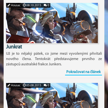
Housac
08.10.2015
0
Junkrat
Už je to nějaký pátek, co jsme mezi vyvolenými přivítali
nového člena. Tentokrát představujeme prvního ze
zástupců australské frakce Junkers.
Pokračovat na článek
Housac
05.08.2015
0