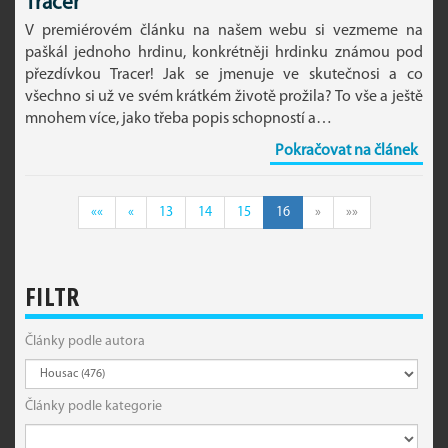
Tracer
V premiérovém článku na našem webu si vezmeme na
paškál jednoho hrdinu, konkrétněji hrdinku známou pod
přezdívkou Tracer! Jak se jmenuje ve skutečnosi a co
všechno si už ve svém krátkém životě prožila? To vše a ještě
mnohem více, jako třeba popis schopností a…
Pokračovat na článek
««
«
13
14
15
16
»
»»
FILTR
Články podle autora
Články podle kategorie