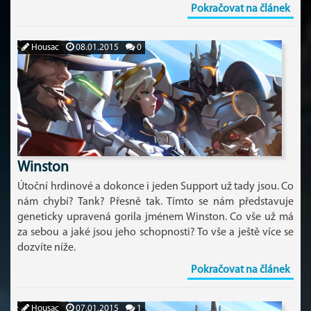
Pokračovat na článek
Housac
08.01.2015
0
Winston
Útoční hrdinové a dokonce i jeden Support už tady jsou. Co
nám chybí? Tank? Přesně tak. Tímto se nám představuje
geneticky upravená gorila jménem Winston. Co vše už má
za sebou a jaké jsou jeho schopnosti? To vše a ještě více se
dozvíte níže.
Pokračovat na článek
Housac
07.01.2015
1