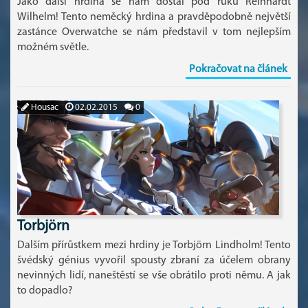
Jako další hrdina se nám dostal pod ruku Reinhardt
Wilhelm! Tento neměcký hrdina a pravděpodobně největší
zastánce Overwatche se nám představil v tom nejlepším
možném světle.
Pokračovat na článek
Housac
02.02.2015
0
Torbjörn
Dalším přírůstkem mezi hrdiny je Torbjörn Lindholm! Tento
švédský génius vyvořil spousty zbraní za účelem obrany
nevinných lidí, naneštěstí se vše obrátilo proti němu. A jak
to dopadlo?