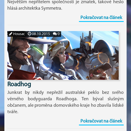
Největším nepřítelem společnosti je zmatek, takové heslo
hlásá architektka Symmetra.
Pokračovat na článek
Housac
08.10.2015
0
Roadhog
Junkrat by nikdy nepřežil australské peklo bez svého
věrného bodyguarda Roadhoga. Ten býval slušným
občanem, ale proměna domovského kraje ho zbavila lidské
tváře.
Pokračovat na článek