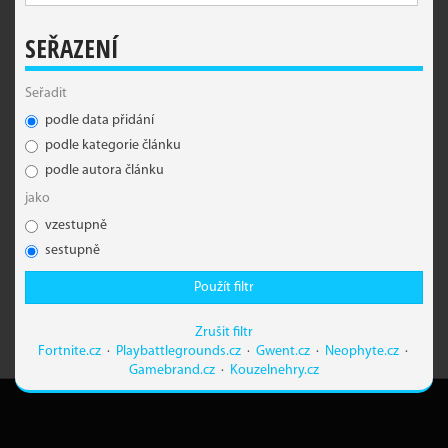
SEŘAZENÍ
Seřadit
podle data přidání
podle kategorie článku
podle autora článku
jako
vzestupně
sestupně
Použít filtr
Zrušit filtr
Fortnite.cz
·
Playbattlegrounds.cz
·
Gwent.cz
·
Neophyte.cz
·
Gamebrand.cz
·
Kouzelnehry.cz