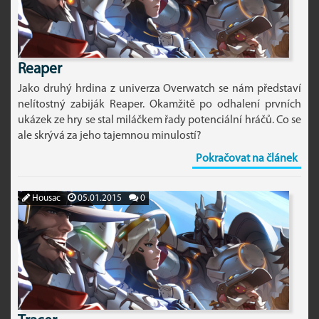
Reaper
Jako druhý hrdina z univerza Overwatch se nám představí
nelítostný zabiják Reaper. Okamžitě po odhalení prvních
ukázek ze hry se stal miláčkem řady potenciální hráčů. Co se
ale skrývá za jeho tajemnou minulostí?
Pokračovat na článek
Housac
05.01.2015
0