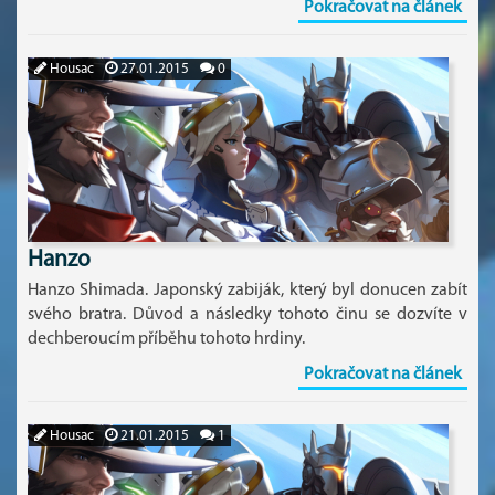
Pokračovat na článek
Housac
27.01.2015
0
Hanzo
Hanzo Shimada. Japonský zabiják, který byl donucen zabít
svého bratra. Důvod a následky tohoto činu se dozvíte v
dechberoucím příběhu tohoto hrdiny.
Pokračovat na článek
Housac
21.01.2015
1