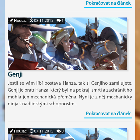
Pokračovat na článek
Housac
08.11.2015
1
Genji
Jestli se vám líbí postava Hanza, tak si Genjiho zamilujete.
Genji je bratr Hanza, který byl na pokraji smrti a zachránit ho
mohla jen mechanická přeměna. Nyní je z něj mechanický
ninja s nadlidskými schopnostmi.
Pokračovat na článek
Housac
07.11.2015
0