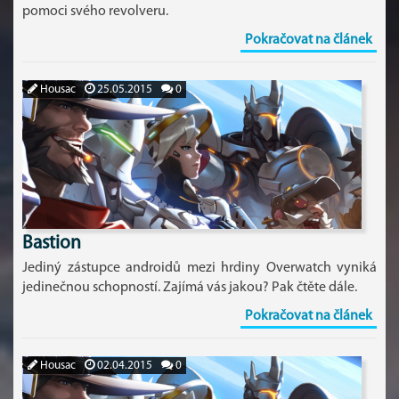
pomoci svého revolveru.
Pokračovat na článek
Housac
25.05.2015
0
Bastion
Jediný zástupce androidů mezi hrdiny Overwatch vyniká
jedinečnou schopností. Zajímá vás jakou? Pak čtěte dále.
Pokračovat na článek
Housac
02.04.2015
0