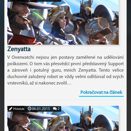
Zenyatta
V Overwatchi nejsou jen postavy zaměřené na udělování
poškození. O tom vás přesvědcí první představený Support
a zároveň i potulný guru, mnich Zenyatta. Tento velice
duchovně založený robot se vždy velmi odlišoval od svých
vrstevníků, až si nakonec zvolil…
Pokračovat na článek
Housac
06.01.2015
2