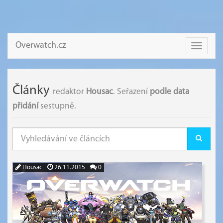
Overwatch.cz
Toggle
navigati
Články
redaktor
Housac
. Seřazení
podle data
přidání
sestupně.
Housac
26.11.2015
0