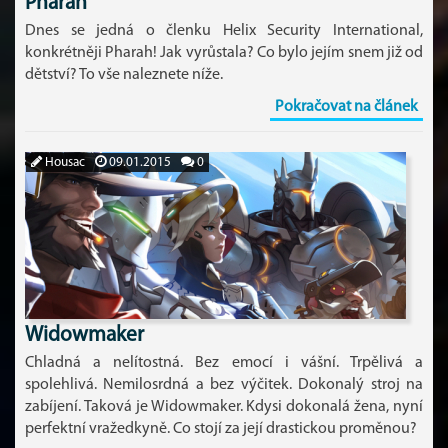
Pharah
Dnes se jedná o členku Helix Security International,
konkrétněji Pharah! Jak vyrůstala? Co bylo jejím snem již od
dětství? To vše naleznete níže.
Pokračovat na článek
Housac
09.01.2015
0
Widowmaker
Chladná a nelítostná. Bez emocí i vášní. Trpělivá a
spolehlivá. Nemilosrdná a bez výčitek. Dokonalý stroj na
zabíjení. Taková je Widowmaker. Kdysi dokonalá žena, nyní
perfektní vražedkyně. Co stojí za její drastickou proměnou?