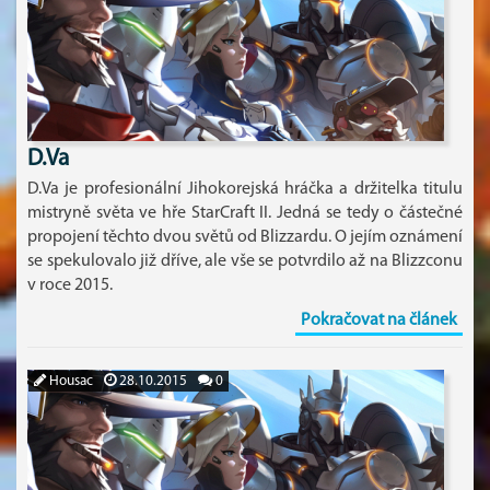
D.Va
D.Va je profesionální Jihokorejská hráčka a držitelka titulu
mistryně světa ve hře StarCraft II. Jedná se tedy o částečné
propojení těchto dvou světů od Blizzardu. O jejím oznámení
se spekulovalo již dříve, ale vše se potvrdilo až na Blizzconu
v roce 2015.
Pokračovat na článek
Housac
28.10.2015
0