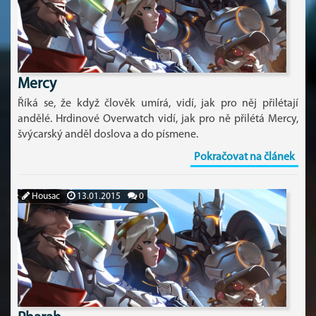
Mercy
Říká se, že když člověk umírá, vidí, jak pro něj přilétají
andělé. Hrdinové Overwatch vidí, jak pro ně přilétá Mercy,
švýcarský anděl doslova a do písmene.
Pokračovat na článek
Housac
13.01.2015
0