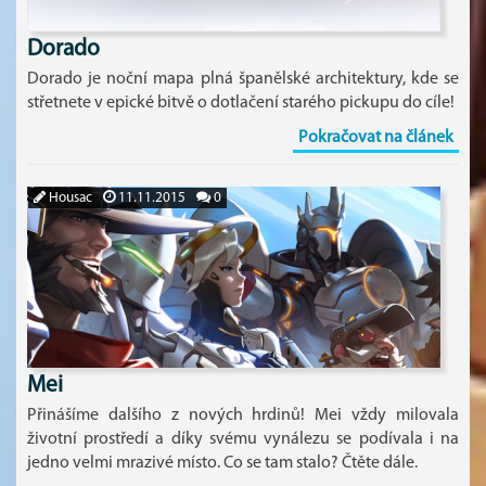
Dorado
Dorado je noční mapa plná španělské architektury, kde se
střetnete v epické bitvě o dotlačení starého pickupu do cíle!
Pokračovat na článek
Housac
11.11.2015
0
Mei
Přinášíme dalšího z nových hrdinů! Mei vždy milovala
životní prostředí a díky svému vynálezu se podívala i na
jedno velmi mrazivé místo. Co se tam stalo? Čtěte dále.