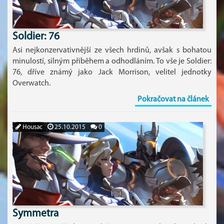
Soldier: 76
Asi nejkonzervativnější ze všech hrdinů, avšak s bohatou
minulostí, silným příběhem a odhodláním. To vše je Soldier:
76, dříve známý jako Jack Morrison, velitel jednotky
Overwatch.
Pokračovat na článek
Housac
25.10.2015
0
Symmetra