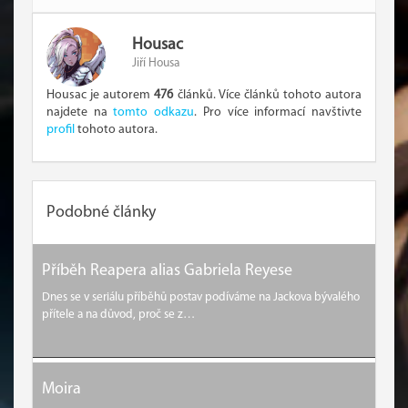
Housac
Jiří Housa
Housac je autorem
476
článků. Více článků tohoto autora
najdete na
tomto odkazu
. Pro více informací navštivte
profil
tohoto autora.
Podobné články
Příběh Reapera alias Gabriela Reyese
Dnes se v seriálu příběhů postav podíváme na Jackova bývalého
přítele a na důvod, proč se z…
Moira