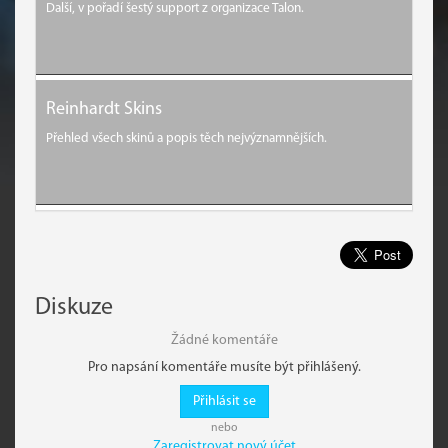
Další, v pořadí šestý support z organizace Talon.
Reinhardt Skins
Přehled všech skinů a popis těch nejvýznamnějších.
Diskuze
Žádné komentáře
Pro napsání komentáře musíte být přihlášený.
Přihlásit se
nebo
Zaregistrovat nový účet