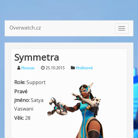
Overwatch.cz
Toggle
navigati
Symmetra
Housac
25.10.2015
Hrdinové
Role:
Support
Pravé
jméno:
Satya
Vaswani
Věk:
28