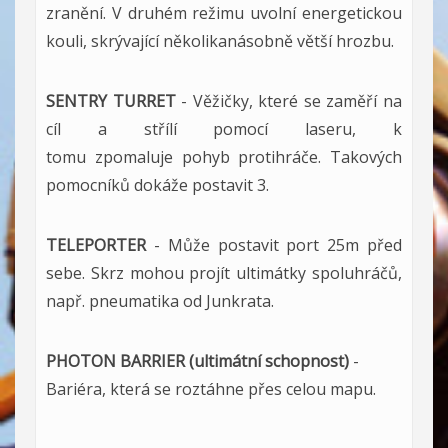
zranění. V druhém režimu uvolní energetickou
kouli, skrývající několikanásobně větší hrozbu.
SENTRY TURRET
- Věžičky, které se zaměří na
cíl a střílí pomocí laseru, k
tomu zpomaluje pohyb protihráče. Takových
pomocníků dokáže postavit 3.
TELEPORTER
- Může postavit port 25m před
sebe. Skrz mohou projít ultimátky spoluhráčů,
např. pneumatika od Junkrata.
PHOTON BARRIER (ultimátní schopnost)
-
Bariéra, která se roztáhne přes celou mapu.