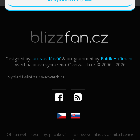
Designed by
Jaroslav Kovář
& programmed by
Patrik Hoffmann
.
Všechna práva vyhrazena. Overwatch.cz © 2006 - 2026
Obsah webu nesmí být publikován jinde bez souhlasu vlastníka licence