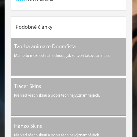
Podobné články
Tvorba animace Doomfista
Máme tu možnost nahlédnout, jak se tvoří taková animace.
Tracer Skins
Přehled všech skinů a popis těch nejvýznamnějších.
Hanzo Skins
Přehled všech skinů a popis těch nejvýznamnějších.