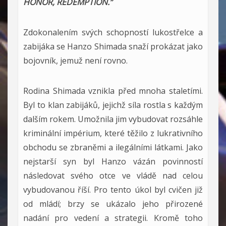
HONOR, REDEMPTION.”
Zdokonalením svých schopností lukostřelce a
zabijáka se Hanzo Shimada snaží prokázat jako
bojovník, jemuž není rovno.
Rodina Shimada vznikla před mnoha staletími.
Byl to klan zabijáků, jejichž síla rostla s každým
dalším rokem. Umožnila jim vybudovat rozsáhle
kriminální impérium, které těžilo z lukrativního
obchodu se zbraněmi a ilegálními látkami. Jako
nejstarší syn byl Hanzo vázán povinností
následovat svého otce ve vládě nad celou
vybudovanou říší. Pro tento úkol byl cvičen již
od mládí; brzy se ukázalo jeho přirozené
nadání pro vedení a strategii. Kromě toho