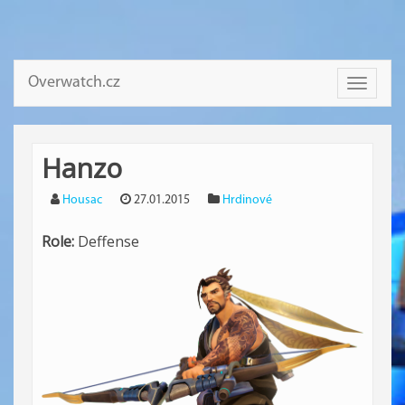
Overwatch.cz
Toggle
navigati
Hanzo
Housac
27.01.2015
Hrdinové
Role:
Deffense