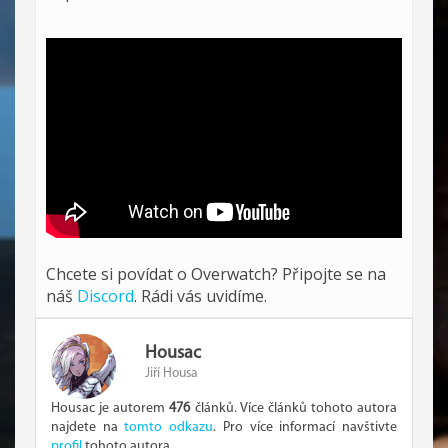
Chcete si povídat o Overwatch? Připojte se na
náš
Discord
. Rádi vás uvidíme.
Housac
Jiří Housa
Housac je autorem
476
článků. Více článků tohoto autora
najdete na
tomto odkazu
. Pro více informací navštivte
profil
tohoto autora.