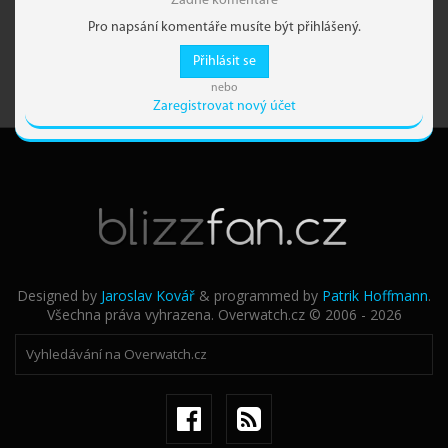
Žádné komentáře
Pro napsání komentáře musíte být přihlášený.
Přihlásit se
nebo
Zaregistrovat nový účet
Designed by
Jaroslav Kovář
& programmed by
Patrik Hoffmann
.
Všechna práva vyhrazena. Overwatch.cz © 2006 - 2026