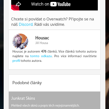
Chcete si povídat o Overwatch? Připojte se na
náš
Discord
. Rádi vás uvidíme.
Housac
Jiří Housa
Housac je autorem
476
článků. Více článků tohoto autora
najdete na
tomto odkazu
. Pro více informací navštivte
profil
tohoto autora.
Podobné články
Junkrat Skins
Přehled všech skinů a popis těch nejvýznamnějších.