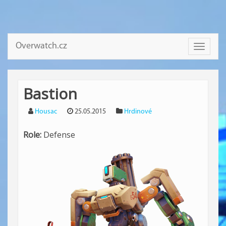
Overwatch.cz
Toggle
navigati
Bastion
Housac
25.05.2015
Hrdinové
Role:
Defense