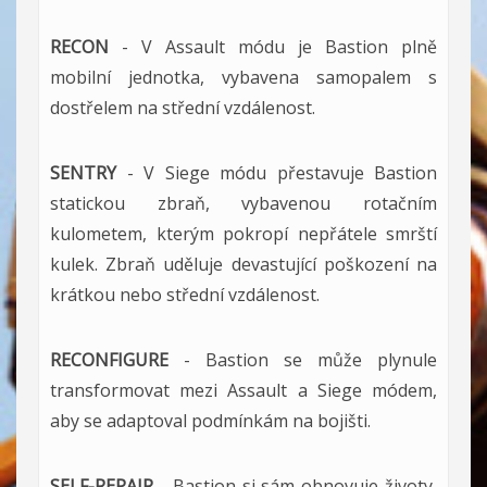
RECON
- V Assault módu je Bastion plně
mobilní jednotka, vybavena samopalem s
dostřelem na střední vzdálenost.
SENTRY
- V Siege módu přestavuje Bastion
statickou zbraň, vybavenou rotačním
kulometem, kterým pokropí nepřátele smrští
kulek. Zbraň uděluje devastující poškození na
krátkou nebo střední vzdálenost.
RECONFIGURE
- Bastion se může plynule
transformovat mezi Assault a Siege módem,
aby se adaptoval podmínkám na bojišti.
SELF-REPAIR
- Bastion si sám obnovuje životy,