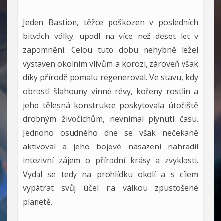
Jeden Bastion, těžce poškozen v posledních
bitvách války, upadl na více než deset let v
zapomnění. Celou tuto dobu nehybně ležel
vystaven okolním vlivům a korozi, zároveň však
díky přírodě pomalu regeneroval. Ve stavu, kdy
obrostl šlahouny vinné révy, kořeny rostlin a
jeho tělesná konstrukce poskytovala útočiště
drobným živočichům, nevnímal plynutí času.
Jednoho osudného dne se však nečekaně
aktivoval a jeho bojové nasazení nahradil
intezivní zájem o přírodní krásy a zvyklosti.
Vydal se tedy na prohlídku okolí a s cílem
vypátrat svůj účel na válkou zpustošené
planetě.