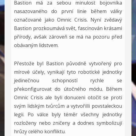
Bastion má za sebou minulost bojovníka
nasazovaného do první linie během války
označované jako Omnic Crisis. Nyní zvědavý
Bastion prozkoumává svět, fascinován krásami
přírody, avšak zároveň se má na pozoru před
obávaným lidstvem.
Přestože byl Bastion původně vytvořený pro
mírové účely, vynikají tyto robotické jednotky
jedinečnou schopností rychle se
překonfigurovat do útočného módu. Během
Omnic Crisis ale byli donuceni otočit se proti
svým lidským tvůrcům a vytvořilli povstaleckou
legii. Po válce byly téměr všechny jednotky
rozloženy nebo zničeny a dodnes symbolizují
hrůzy celého konfliktu.