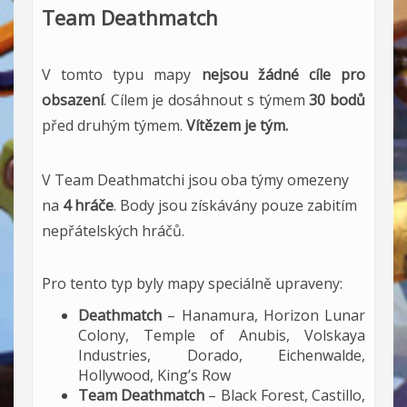
Team Deathmatch
V tomto typu mapy
nejsou žádné
cíle pro
obsazení
. Cílem je dosáhnout s týmem
30 bodů
před druhým týmem.
Vítězem je tým.
V Team Deathmatchi jsou oba týmy omezeny
na
4 hráče
. Body jsou získávány pouze zabitím
nepřátelských hráčů.
Pro tento typ byly mapy speciálně upraveny:
Deathmatch
– Hanamura, Horizon Lunar
Colony, Temple of Anubis, Volskaya
Industries, Dorado, Eichenwalde,
Hollywood, King’s Row
Team Deathmatch
– Black Forest, Castillo,