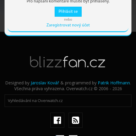
Pro napsání komentáře musíte být přihlášený.
Přihlásit se
nebo
Zaregistrovat nový účet
Designed by
Jaroslav Kovář
& programmed by
Patrik Hoffmann
.
Všechna práva vyhrazena. Overwatch.cz © 2006 - 2026