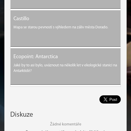
Castillo
Mapa se starou pevností s výhledem na záliv města Dorado.
Ecopoint: Antarctica
Jaké by to asi bylo, uváznout na několik let v ekologické stanici na
Antarktidě?
Diskuze
Žádné komentáře