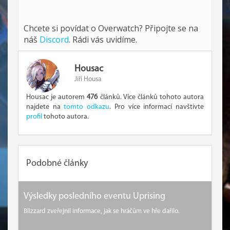
Chcete si povídat o Overwatch? Připojte se na
náš
Discord
. Rádi vás uvidíme.
Housac
Jiří Housa
Housac je autorem
476
článků. Více článků tohoto autora
najdete na
tomto odkazu
. Pro více informací navštivte
profil
tohoto autora.
Podobné články
Výsledky posledního eventu Uprising
Blizzard zveřejnil informace, jak se hráčům ve hře dařilo.