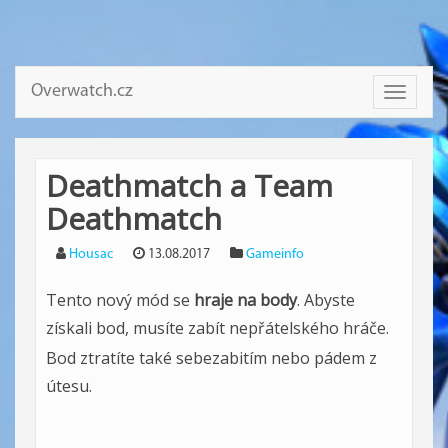
Overwatch.cz
Toggle
navigati
Deathmatch a Team
Deathmatch
Housac
13.08.2017
Gameinfo
Tento nový mód se
hraje na body
. Abyste
získali bod, musíte zabít nepřátelského hráče.
Bod ztratíte také sebezabitím nebo pádem z
útesu.