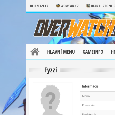
BLIZZFAN.CZ
WOWFAN.CZ
HEARTHSTONE.
HLAVNÍ MENU
GAMEINFO
H
Fyzzi
Informácie
Meno
Priezvisko
Registrácia