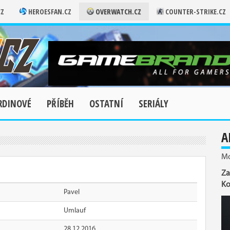
CZ
HEROESFAN.CZ
OVERWATCH.CZ
COUNTER-STRIKE.CZ
RDINOVÉ
PŘÍBĚH
OSTATNÍ
SERIÁLY
A
Mo
Za
Ko
Pavel
Umlauf
28.12.2016