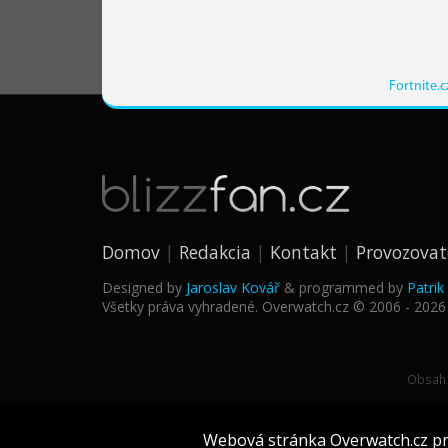
Fortnite.c
Domov
Redakcia
Kontakt
Provozovat
Designed by
Jaroslav Kovář
& programmed by
Patri
Všetky práva vyhradené. Overwatch.cz © 2006 - 2026
Obsah 
Webová stránka Overwatch.cz pre