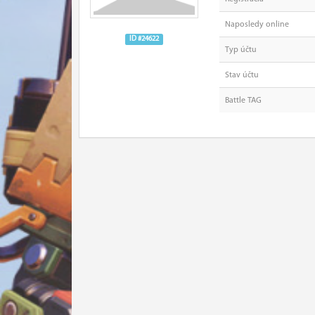
Naposledy online
ID #24622
Typ účtu
Stav účtu
Battle TAG