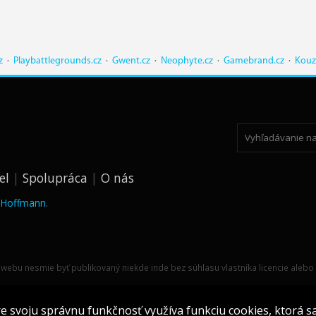
z
·
Playbattlegrounds.cz
·
Gwent.cz
·
Neophyte.cz
·
Gamebrand.cz
·
Kouz
el
Spolupráca
O nás
k Hoffmann
.
webu nesmie byť publikovaný niekde inde bez súhlasu vlastníka licencie alebo 
 svoju správnu funkčnosť využíva funkciu cookies, ktorá s