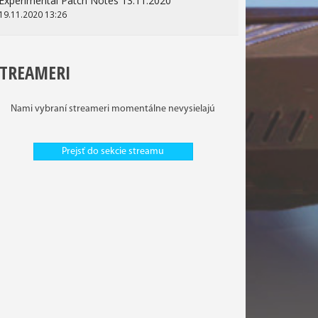
Experimental Patch Notes 13.11.2020
19.11.2020 13:26
STREAMERI
Nami vybraní streameri momentálne nevysielajú
Prejsť do sekcie streamu