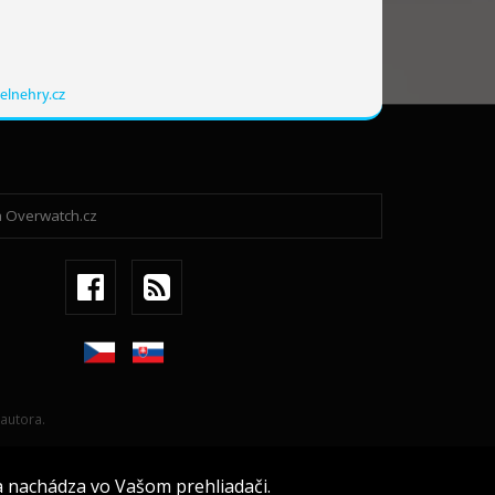
elnehry.cz
autora.
a nachádza vo Vašom prehliadači.