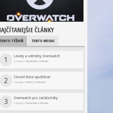
AJČÍTANEJŠIE ČLÁNKY
TENTO TÝŽDEŇ
TENTO MESIAC
Levely a odměny Overwatch
1
V kategórii
Gameinfo
od
Housac
Closed Beta spuštěna!
2
V kategórii
Hlavní
od
Alandus
Overwatch pro začátečníky
3
V kategórii
Gameinfo
od
Housac