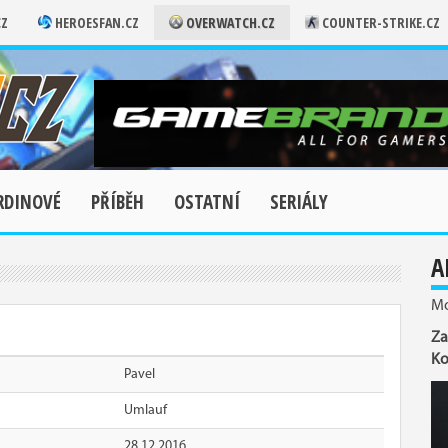
CZ
HEROESFAN.CZ
OVERWATCH.CZ
COUNTER-STRIKE.CZ
RDINOVÉ
PŘÍBĚH
OSTATNÍ
SERIÁLY
A
Mo
Za
Ko
Pavel
Umlauf
28.12.2016