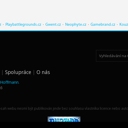
z
·
Playbattlegrounds.cz
·
Gwent.cz
·
Neophyte.cz
·
Gamebrand.cz
·
Kouz
Spolupráce
O nás
k Hoffmann
.
26
sah webu nesmí být publikován jinde bez souhlasu vlastníka licence nebo auto