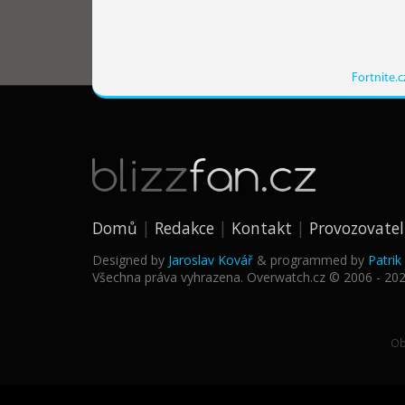
Fortnite.c
Domů
Redakce
Kontakt
Provozovatel
Designed by
Jaroslav Kovář
& programmed by
Patri
Všechna práva vyhrazena. Overwatch.cz © 2006 - 20
Ob