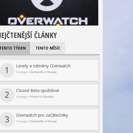
EJČTENĚJŠÍ ČLÁNKY
TENTO TÝDEN
TENTO MĚSÍC
Levely a odměny Overwatch
1
V kategorii
Gameinfo
od
Housac
Closed Beta spuštěna!
2
V kategorii
Hlavní
od
Alandus
Overwatch pro začátečníky
3
V kategorii
Gameinfo
od
Housac