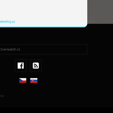
elnehry.cz
ra.