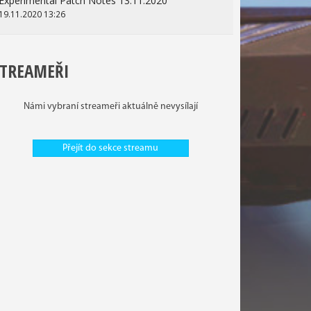
Experimental Patch Notes 13.11.2020
19.11.2020 13:26
STREAMEŘI
Námi vybraní streameři aktuálně nevysílají
Přejít do sekce streamu