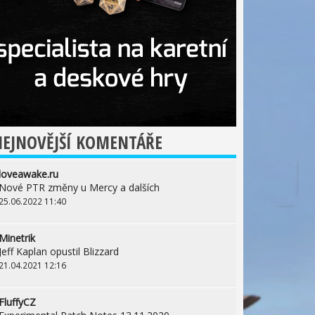
EJNOVĚJŠÍ KOMENTÁŘE
loveawake.ru
Nové PTR změny u Mercy a dalších
25.06.2022 11:40
Minetrik
Jeff Kaplan opustil Blizzard
21.04.2021 12:16
FluffyCZ