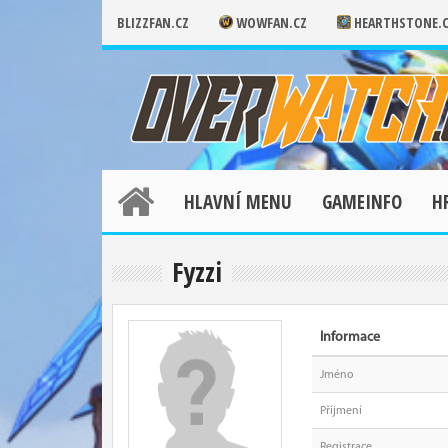
BLIZZFAN.CZ
WOWFAN.CZ
HEARTHSTONE.
HLAVNÍ MENU
GAMEINFO
H
Fyzzi
Informace
Jméno
Příjmení
Registrace