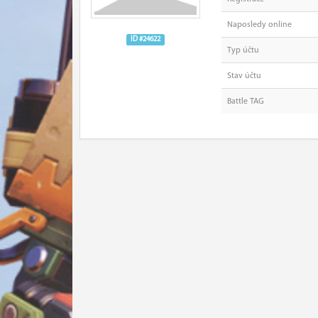
Naposledy online
ID #24622
Typ účtu
Stav účtu
Battle TAG