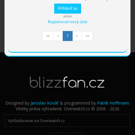
Prihlásiť sa
alebo
Registrovať nový účet
««
«
1
»
»»
Designed by
Jaroslav Kovář
& programmed by
Patrik Hoffmann
.
Všetky práva vyhradené. Overwatch.cz © 2006 - 2026