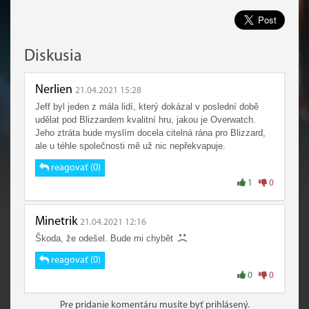
Diskusia
Nerlien
21.04.2021 15:28
Jeff byl jeden z mála lidí, který dokázal v poslední době
udělat pod Blizzardem kvalitní hru, jakou je Overwatch.
Jeho ztráta bude myslím docela citelná rána pro Blizzard,
ale u téhle společnosti mě už nic nepřekvapuje.
reagovať (0)
1
0
Minetrik
21.04.2021 12:16
Škoda, že odešel. Bude mi chybět
reagovať (0)
0
0
Pre pridanie komentáru musíte byť prihlásený.