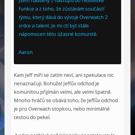
Jsem nadšený z nástupu do ředitelské
funkce a z toho, že zůstávám součástí
týmu, který dává do vývoje Overwatch 2
srdce a talent. Je mi ctí být stále
nápomocen této úžasné komunitě.
Aaron
Kam Jeff míří se zatím neví, ani spekulace nic
nenaznačují. Bohužel Jeffův odchod je
komunitou přijímán velmi, ale velmi špatně.
Mnoho hráčů se obává toho, že Jeffův odchod
je pro Overwach stopkou, nebo minimálně
cestou do pekel.