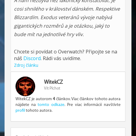
A nám nezbývá než lakonicky konstatovat: Je
cosi shnilého v království dánském. Respektive
Blizzardím. Exodus veteránů vývoje nabývá
gigantických rozměrů a je otázkou, jaký to
bude mít na jednotlivé hry vliv.
Chcete si povídat o Overwatch? Připojte se na
náš
Discord
. Rádi vás uvidíme.
Zdroj článku
WitekCZ
Vít Plchot
WitekCZ je autorom
4
článkov. Viac článkov tohoto autora
nájdete na
tomto odkaze
. Pre viac informácií navštívte
profil
tohoto autora.