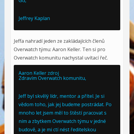
GG,
Jeffrey Kaplan
Jeffa nahradí jeden ze zakládajících členů
Overwatch týmu: Aaron Keller. Ten si pro
Overwatch komunitu nachystal uvítací řeč.
Aaron Keller
zdroj
Zdravím Overwatch komunitu,
Jeff byl skvělý lídr, mentor a přítel. Je si
vědom toho, jak jej budeme postrádat. Po
mnoho let jsem měl to štěstí pracovat s
ním a zbytkem Overwatch týmu v jedné
budově, a je mi ctí nést ředitelskou