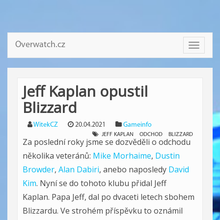
Overwatch.cz
Toggle
navigati
Jeff Kaplan opustil
Blizzard
WitekCZ
20.04.2021
Gameinfo
JEFF KAPLAN
ODCHOD
BLIZZARD
Za poslední roky jsme se dozvěděli o odchodu
několika veteránů:
Mike Morhaime
,
Dustin
Browder
,
Alan Dabiri
, anebo naposledy
David
Kim
. Nyní se do tohoto klubu přidal Jeff
Kaplan. Papa Jeff, dal po dvaceti letech sbohem
Blizzardu. Ve strohém příspěvku to oznámil