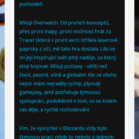
pochodeň.
Miluji Overwatch. Od prvních konceptů,
přes první mapy, první možnost hrát za
Tracer (která v první verzi střílela laserové
paprsky z očí, mě tato hra dostala. Líbí se
mí její inspirující svět plný naděje, za který
stojí bojovat. Miluji postavy - větší než
život, pestré, silné a globální. Ale ze všeho
nejvíc mám nejraději rychlý, plynulý
gameplay, jenž potřebuje týmovou
spolupráci, podvědomí o tom, co se kolem
vás děje, a rychlé rozhodování.
Vím, že vývoj her v Blizzardu vždy bylo
týmovou prací, nikdy to nebylo o jednom