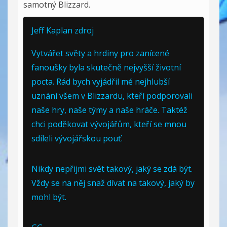
samotný Blizzard.
Jeff Kaplan
zdroj
Vytvářet světy a hrdiny pro zanícené
fanoušky byla skutečně nejvyšší životní
pocta. Rád bych vyjádřil mé nejhlubší
uznání všem v Blizzardu, kteří podporovali
naše hry, naše týmy a naše hráče. Taktéž
chci poděkovat vývojářům, kteří se mnou
sdíleli vývojářskou pouť.
Nikdy nepřijmi svět takový, jaký se zdá být.
Vždy se na něj snaž dívat na takový, jaký by
mohl být.