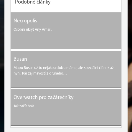
Podobné články
Necropolis
Osobní úkryt Any Amari.
Busan
Mapu Busan už tu nějakou dobu máme, ale speciální článek až
nyní. Pár zajímavostí z druhého…
Overwatch pro začátečníky
Jak začít hrát