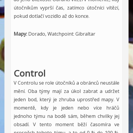
útočníkům vyprší čas, zatímco útočníci vítězí,
pokud dotlačí vozidlo až do konce.
Mapy:
Dorado, Watchpoint: Gibraltar
Control
V Controlu se role útočníků a obránců neustále
mění. Oba týmy mají za úkol zabrat a udržet
jeden bod, který je zhruba uprostřed mapy. V
momentě, kdy je jeden nebo více hráčů
jednoho týmu na bodě sám, během chvilky jej
obsadí. V tento moment běží časomíra ve
prospěch tohoto týmu, a to od 0 % do 100 %.