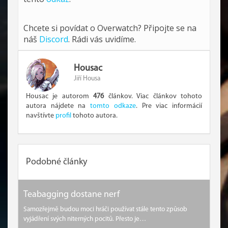
Chcete si povídat o Overwatch? Připojte se na
náš
Discord
. Rádi vás uvidíme.
Housac
Jiří Housa
Housac je autorom
476
článkov. Viac článkov tohoto
autora nájdete na
tomto odkaze
. Pre viac informácií
navštívte
profil
tohoto autora.
Podobné články
Teabagging dostane nerf
Samozřejmě budou moci hráči používat stále tento způsob
vyjádření svých niterných pocitů. Přesto je…