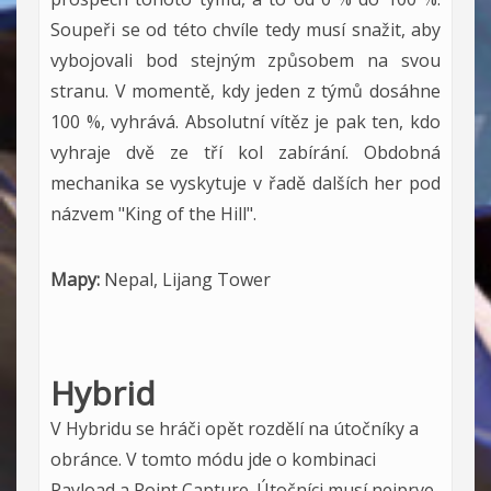
Soupeři se od této chvíle tedy musí snažit, aby
vybojovali bod stejným způsobem na svou
stranu. V momentě, kdy jeden z týmů dosáhne
100 %, vyhrává. Absolutní vítěz je pak ten, kdo
vyhraje dvě ze tří kol zabírání. Obdobná
mechanika se vyskytuje v řadě dalších her pod
názvem "King of the Hill".
Mapy:
Nepal, Lijang Tower
Hybrid
V Hybridu se hráči opět rozdělí na útočníky a
obránce. V tomto módu jde o kombinaci
Payload a Point Capture. Útočníci musí nejprve