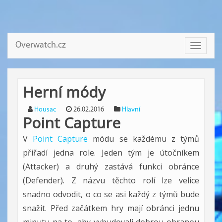
Overwatch.cz
Toggle
navigati
Herní módy
Housac
26.02.2016
Hlavní
Point Capture
V
Point Capture
módu se každému z týmů
přiřadí jedna role. Jeden tým je útočníkem
(Attacker) a druhý zastává funkci obránce
(Defender). Z názvu těchto rolí lze velice
snadno odvodit, o co se asi každý z týmů bude
snažit. Před začátkem hry mají obránci jednu