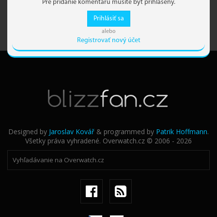
Pre pridanie komentáru musíte byť prihlásený.
Prihlásiť sa
alebo
Registrovať nový účet
Designed by
Jaroslav Kovář
& programmed by
Patrik Hoffmann
.
Všetky práva vyhradené. Overwatch.cz © 2006 - 2026