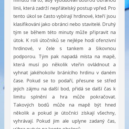
minutu na to, aby vybudovali dobrou obranou
linii, která zadrží nepřátelský postup vpřed. Pro
tento úkol se často vybírají hrdinové, kteří jsou
klasifikováni jako obránci nebo stavitelé. Druhý
tým se během této minuty může připravit na
útok. K roli útočníků se nejlépe hodí ofenzivní
hrdinové, v čele s tankem a šikovnou
podporou. Tým pak napadá místa na mapě,
která musí po několik vteřin ovládnout a
vyhnat jakéhokoliv bránícího hrdinu v daném
čase. Pokud se to podaří, přesune se střed
jejich zájmu na další bod, přidá se další čas k
limitu splnění a hra může pokračovat.
Takových bodů může na mapě být hned
několik a pokud je útočníci získají všechny,
vyhrávají. Pokud jim ale uplyne zadaný čas,