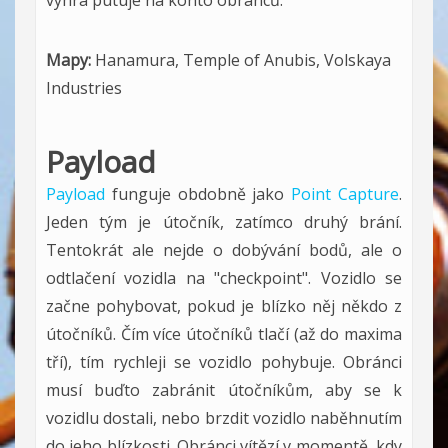
výhra putuje na konto obránců.
Mapy:
Hanamura, Temple of Anubis, Volskaya
Industries
Payload
Payload
funguje obdobně jako
Point Capture
.
Jeden tým je útočník, zatímco druhý brání.
Tentokrát ale nejde o dobývání bodů, ale o
odtlačení vozidla na "checkpoint". Vozidlo se
začne pohybovat, pokud je blízko něj někdo z
útočníků. Čím více útočníků tlačí (až do maxima
tří), tím rychleji se vozidlo pohybuje. Obránci
musí buďto zabránit útočníkům, aby se k
vozidlu dostali, nebo brzdit vozidlo naběhnutím
do jeho blízkosti. Obránci vítězí v momentě, kdy