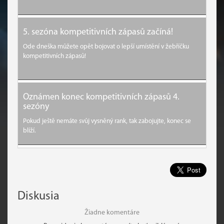
5. sezóna kompetitivních zápasů začíná!
Ode dneška můžete opět bojovat o lepší umístění v žebříčku
kompetitivních zápasů!
Oznámen konec kompetitivních zápasů 4.
sezóny
Pokud ještě nemáte svůj vysněný rank, tak zabojujte, konec se
blíží.
Diskusia
Žiadne komentáre