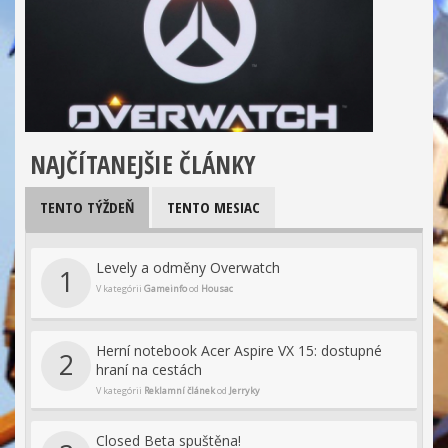
NAJČÍTANEJŠIE ČLÁNKY
TENTO TÝŽDEŇ
TENTO MESIAC
Levely a odměny Overwatch
1
V kategórii
Gameinfo
od
Housac
Herní notebook Acer Aspire VX 15: dostupné
2
hraní na cestách
V kategórii
Reklamní článek
od
Jerryky
Closed Beta spuštěna!