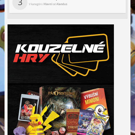
3
V kategórii
Hlavní
od
Alandus