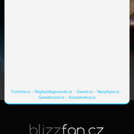
Fortnite.cz
·
Playbattlegrounds.cz
·
Gwent.cz
·
Neophyte.cz
·
Gamebrand.cz
·
Kouzelnehry.cz