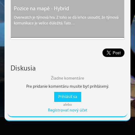
Pozice na mapě - Hybrid
Overwatch je týmová hra. Z toho se dá lehce usoudit, že týmová
komunikace je velice důležitá. Tato…
Diskusia
Žiadne komentáre
Pre pridanie komentáru musíte byť prihlásený.
Prihlásiť sa
alebo
Registrovať nový účet