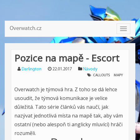
Overwatch.cz
Toggle
navigati
Pozice na mapě - Escort
Darlington
22.01.2017
Návody
CALLOUTS
MAPY
Overwatch je týmová hra. Z toho se dá lehce
usoudit, že týmová komunikace je velice
důležitá. Tato série článků vás naučí, jak
nazývat jednotlivá místa na mapě tak, aby vám
ostatní (nebo alespoň ti anglicky mluvící) hráči
rozuměli.