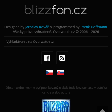
Designed by
Jaroslav Kovář
& programmed by
Patrik Hoffmann
.
Všetky práva vyhradené. Overwatch.cz © 2006 - 2026
Obsah webu nesmie byť publikovaný niekde inde bez súhlasu vlastníka
licencie alebo autora.