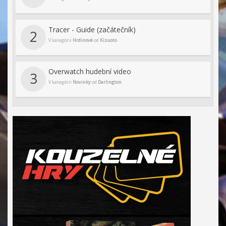
Tracer - Guide (začátečník)
2
V kategórii
Hrdinové
od
Kizuoto
Overwatch hudební video
3
V kategórii
Novinky
od
Darlington