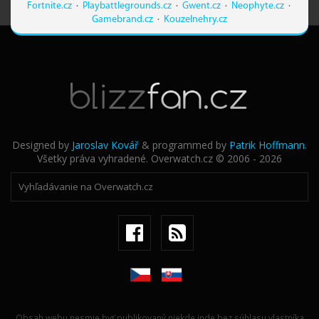
Fortnite.cz
·
Playbattlegrounds.cz
·
Gwent.cz
·
Neophyte.cz
·
Gamebrand.cz
·
Kouzelnehry.cz
Designed by
Jaroslav Kovář
& programmed by
Patrik Hoffmann
.
Všetky práva vyhradené. Overwatch.cz © 2006 - 2026
Obsah webu nesmie byť publikovaný niekde inde bez súhlasu vlastníka