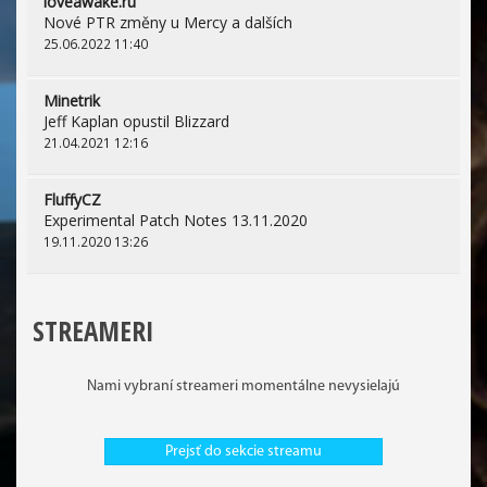
loveawake.ru
Nové PTR změny u Mercy a dalších
25.06.2022 11:40
Minetrik
Jeff Kaplan opustil Blizzard
21.04.2021 12:16
FluffyCZ
Experimental Patch Notes 13.11.2020
19.11.2020 13:26
STREAMERI
Nami vybraní streameri momentálne nevysielajú
Prejsť do sekcie streamu