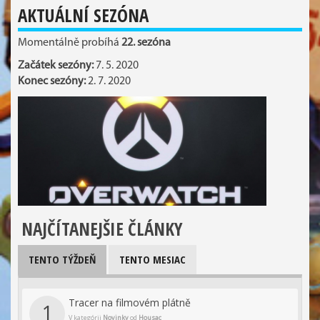
AKTUÁLNÍ SEZÓNA
Momentálně probíhá
22. sezóna
Začátek sezóny:
7. 5. 2020
Konec sezóny:
2. 7. 2020
NAJČÍTANEJŠIE ČLÁNKY
TENTO TÝŽDEŇ
TENTO MESIAC
Tracer na filmovém plátně
1
V kategórii
Novinky
od
Housac