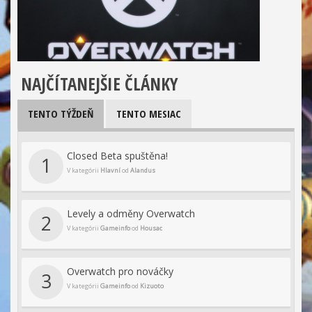
NAJČÍTANEJŠIE ČLÁNKY
TENTO TÝŽDEŇ
TENTO MESIAC
Closed Beta spuštěna!
1
V kategórii
Hlavní
od
Alandus
Levely a odměny Overwatch
2
V kategórii
Gameinfo
od
Housac
Overwatch pro nováčky
3
V kategórii
Gameinfo
od
Kizuoto