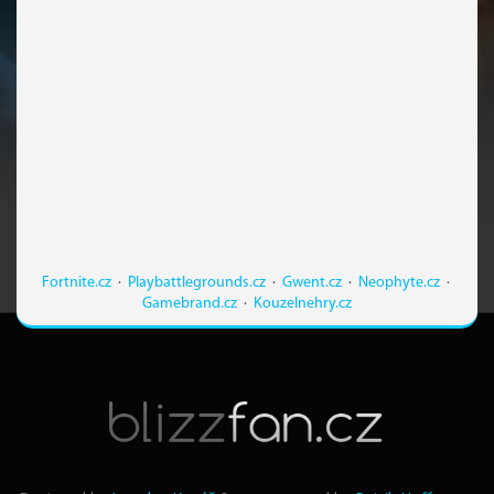
Fortnite.cz
·
Playbattlegrounds.cz
·
Gwent.cz
·
Neophyte.cz
·
Gamebrand.cz
·
Kouzelnehry.cz