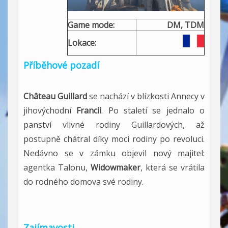
Game mode:
DM, TDM
Lokace:
Příběhové pozadí
Château Guillard
se nachází v blízkosti Annecy v
jihovýchodní
Francii
. Po staletí se jednalo o
panství vlivné rodiny Guillardových, až
postupně chátral díky moci rodiny po revoluci.
Nedávno se v zámku objevil nový majitel:
agentka Talonu,
Widowmaker
, která se vrátila
do rodného domova své rodiny.
Zajímavosti