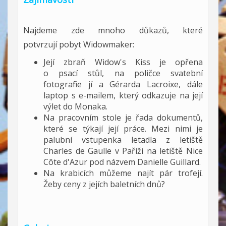
Najdeme zde mnoho důkazů, které
potvrzují pobyt Widowmaker:
Její zbraň Widow's Kiss je opřena
o psací stůl, na poličce svatební
fotografie jí a Gérarda Lacroixe, dále
laptop s e-mailem, který odkazuje na její
výlet do Monaka.
Na pracovním stole je řada dokumentů,
které se týkají její práce. Mezi nimi je
palubní vstupenka letadla z letiště
Charles de Gaulle v Paříži na letiště Nice
Côte d'Azur pod názvem Danielle Guillard.
Na krabicích můžeme najít pár trofejí.
Žeby ceny z jejích baletních dnů?