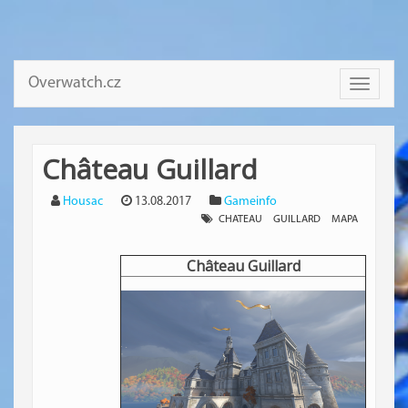
Overwatch.cz
Toggle
navigati
Château Guillard
Housac
13.08.2017
Gameinfo
CHATEAU
GUILLARD
MAPA
Château Guillard