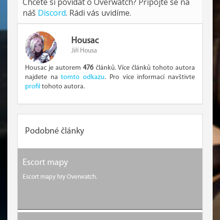
Chcete si povídat o Overwatch? Připojte se na
náš
Discord
. Rádi vás uvidíme.
Housac
Jiří Housa
Housac je autorem
476
článků. Více článků tohoto autora
najdete na
tomto odkazu
. Pro více informací navštivte
profil
tohoto autora.
Podobné články
Escort mapy
Escort mapy hry Overwatch.