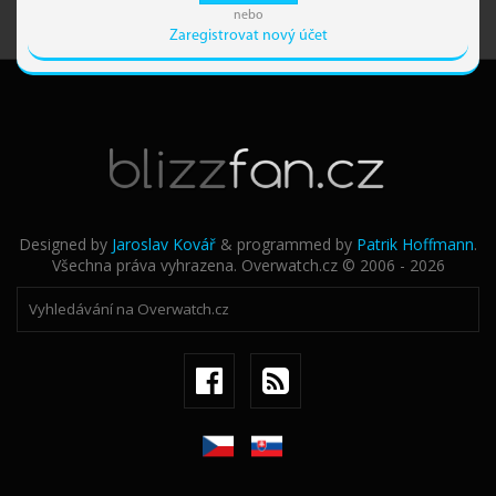
nebo
Zaregistrovat nový účet
Designed by
Jaroslav Kovář
& programmed by
Patrik Hoffmann
.
Všechna práva vyhrazena. Overwatch.cz © 2006 - 2026