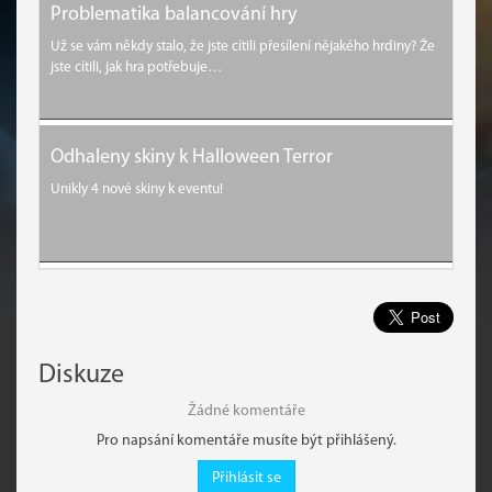
Problematika balancování hry
Už se vám někdy stalo, že jste cítili přesílení nějakého hrdiny? Že
jste cítili, jak hra potřebuje…
Odhaleny skiny k Halloween Terror
Unikly 4 nové skiny k eventu!
Diskuze
Žádné komentáře
Pro napsání komentáře musíte být přihlášený.
Přihlásit se