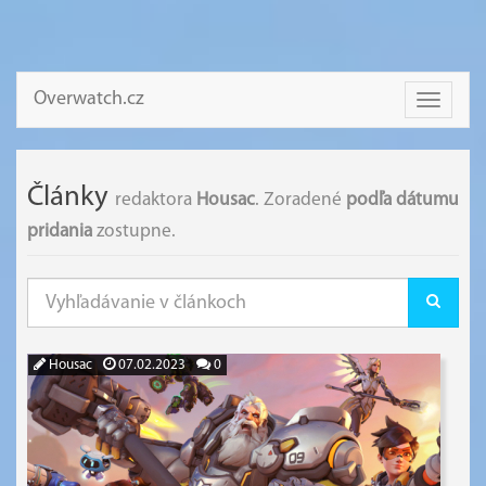
Overwatch.cz
Toggle
navigati
Články
redaktora
Housac
. Zoradené
podľa dátumu
pridania
zostupne.
Housac
07.02.2023
0