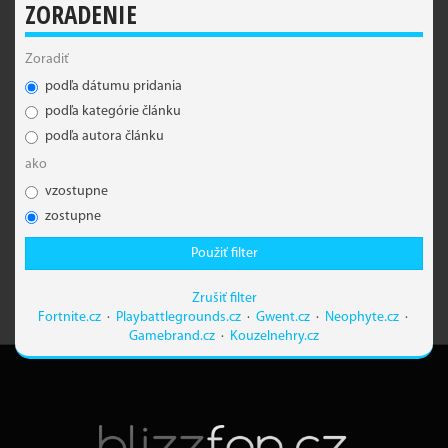
ZORADENIE
Zoradiť
podľa dátumu pridania
podľa kategórie článku
podľa autora článku
ako
vzostupne
zostupne
Použiť filter
Zrušiť filter
Fortnite.cz
·
Playbattlegrounds.cz
·
Gwent.cz
·
Neophyte.cz
·
Gamebrand.cz
·
Kouzelnehry.cz