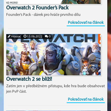
Overwatch 2 Founder’s Pack
Founder’s Pack - dárek pro hráče prvního dílu
Pokračovať na článok
Housac
13.06.2022
0
Overwatch 2 se blíží!
Zatím jen v předběžném přístupu, kde hra bude obsahovat
jen PvP část.
Pokračovať na článok