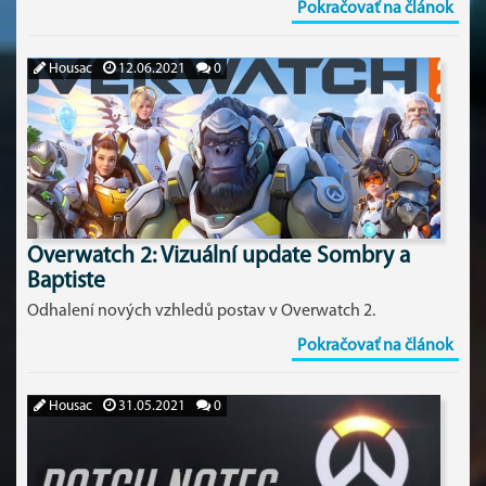
Pokračovať na článok
Housac
12.06.2021
0
Overwatch 2: Vizuální update Sombry a
Baptiste
Odhalení nových vzhledů postav v Overwatch 2.
Pokračovať na článok
Housac
31.05.2021
0