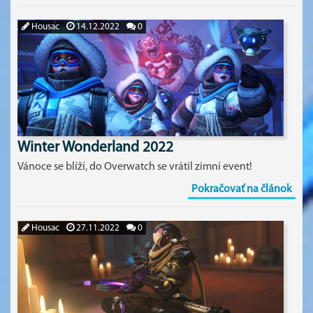
Housac
14.12.2022
0
Winter Wonderland 2022
Vánoce se blíží, do Overwatch se vrátil zimní event!
Pokračovať na článok
Housac
27.11.2022
0