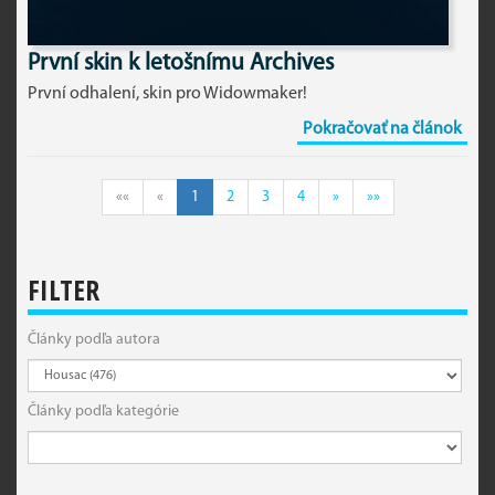
První skin k letošnímu Archives
První odhalení, skin pro Widowmaker!
Pokračovať na článok
««
«
1
2
3
4
»
»»
FILTER
Články podľa autora
Články podľa kategórie