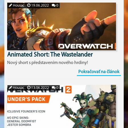
Housac
19.06.2022
0
Animated Short: The Wastelander
Nový short s představením nového hrdiny!
Pokračovať na článok
Housac
13.06.2022
0