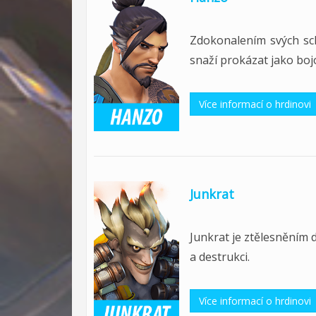
Zdokonalením svých sc
snaží prokázat jako boj
Více informací o hrdinovi
Junkrat
Junkrat je ztělesněním 
a destrukci.
Více informací o hrdinovi