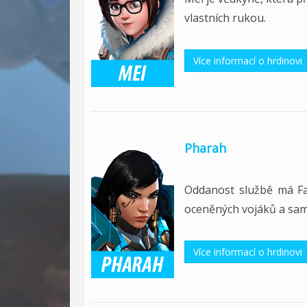
vlastních rukou.
Více informací o hrdinovi
Pharah
Oddanost službě má Fa
oceněných vojáků a sama
Více informací o hrdinovi