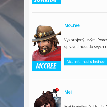
McCree
Vyzbrojený svým Peac
spravedlnost do svých 
Více informací o hrdinovi
Mei
Mei je vědkyně, která p