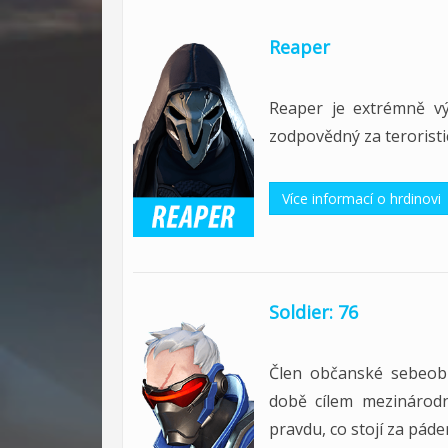
Reaper
Reaper je extrémně vý
zodpovědný za teroristi
Více informací o hrdinovi
Soldier: 76
Člen občanské sebeobr
době cílem mezinárodn
pravdu, co stojí za pád