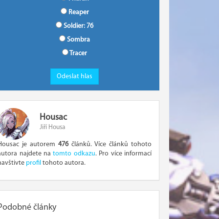
Reaper
Soldier: 76
Sombra
Tracer
Housac
Jiří Housa
Housac je autorem
476
článků. Více článků tohoto
autora najdete na
tomto odkazu
. Pro více informací
navštivte
profil
tohoto autora.
Podobné články