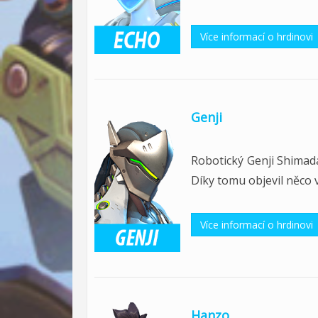
Více informací o hrdinovi
Genji
Robotický Genji Shimada
Díky tomu objevil něco v
Více informací o hrdinovi
Hanzo