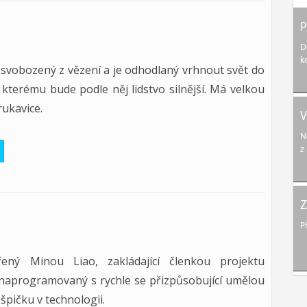
P
D
k
svobozený z vězení a je odhodlaný vrhnout svět do
 kterému bude podle něj lidstvo silnější. Má velkou
rukavice.
V
N
z
Z
P
ený Minou Liao, zakládající členkou projektu
 naprogramovaný s rychle se přizpůsobující umělou
 špičku v technologii.