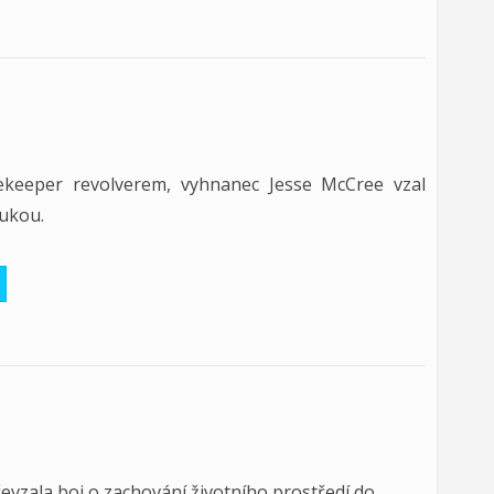
ekeeper revolverem, vyhnanec Jesse McCree vzal
rukou.
řevzala boj o zachování životního prostředí do