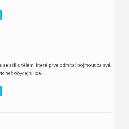
 se sžil s tělem, které prve odmítal pojmout za své.
íc než obyčejní lidé.