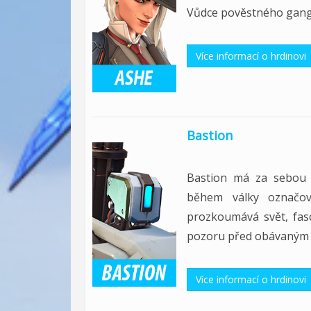
Vůdce pověstného gangu
Více informací o hrdinovi
Bastion
Bastion má za sebou 
během války označov
prozkoumává svět, fas
pozoru před obávaným 
Více informací o hrdinovi