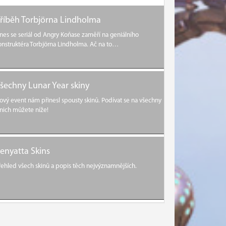
říběh Torbjörna Lindholma
nes se seriál od Angry Koňase zaměří na geniálního
onstruktéra Torbjörna Lindholma. Ač na to…
šechny Lunar Year skiny
ový event nám přinesl spousty skinů. Podívat se na všechny
 nich můžete níže!
enyatta Skins
řehled všech skinů a popis těch nejvýznamnějších.