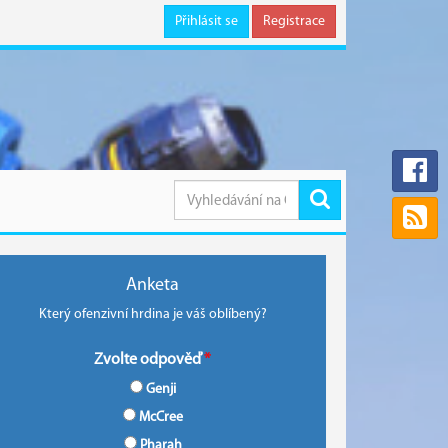
Přihlásit se
Registrace
Anketa
Který ofenzivní hrdina je váš oblíbený?
Zvolte odpověď
Genji
McCree
Pharah