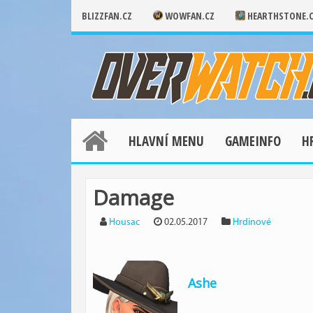
BLIZZFAN.CZ
WOWFAN.CZ
HEARTHSTONE.
HLAVNÍ MENU
GAMEINFO
H
Damage
Housac
02.05.2017
Hrdinové
Ashe