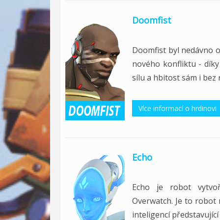
Doomfist
Doomfist byl nedávno o
nového konfliktu - díky
sílu a hbitost sám i bez 
Více informací o hrdinovi
Echo
Echo je robot vytvoř
Overwatch. Je to robot
inteligencí představující