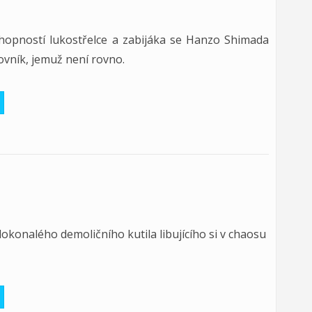
hopností lukostřelce a zabijáka se Hanzo Shimada
ovník, jemuž není rovno.
dokonalého demoličního kutila libujícího si v chaosu