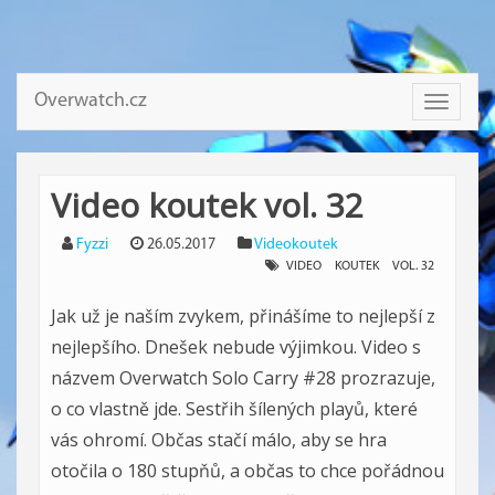
Overwatch.cz
Toggle
navigati
Video koutek vol. 32
Fyzzi
26.05.2017
Videokoutek
VIDEO
KOUTEK
VOL. 32
Jak už je naším zvykem, přinášíme to nejlepší z
nejlepšího. Dnešek nebude výjimkou. Video s
názvem Overwatch Solo Carry #28 prozrazuje,
o co vlastně jde. Sestřih šílených playů, které
vás ohromí. Občas stačí málo, aby se hra
otočila o 180 stupňů, a občas to chce pořádnou