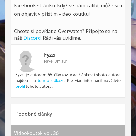
Facebook stránku. Když se nám zalíbí, může se i
on objevit v příštím video koutku!
Chcete si povídat o Overwatch? Připojte se na
náš
Discord
. Rádi vás uvidíme.
Fyzzi
Pavel Umlauf
Fyzzi je autorom
55
článkov. Viac článkov tohoto autora
nájdete na
tomto odkaze
. Pre viac informácií navštívte
profil
tohoto autora.
Podobné články
Videokoutek vol. 36