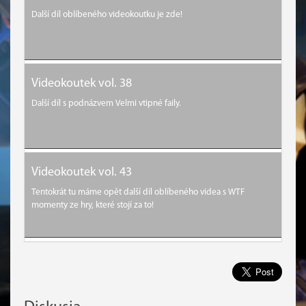
Další díl oblíbeného videokoutku je zde!
Videokoutek vol. 38
Další díl s podnázvem Velmi vtipné faily.
Videokoutek vol. 43
Tentokrát tu máme opět další díl oblíbeného videa s WTF
momenty ze hry, které stojí za to!