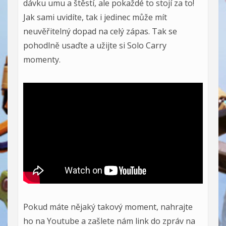
dávku umu a štěstí, ale pokaždé to stojí za to!
Jak sami uvidíte, tak i jedinec může mít
neuvěřitelný dopad na celý zápas. Tak se
pohodlně usaďte a užijte si Solo Carry
momenty.
Pokud máte nějaký takový moment, nahrajte
ho na Youtube a zašlete nám link do zpráv na