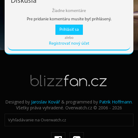
Diskusia
Žiadne komentáre
Pre pridanie komentáru musíte byť prihlásený.
Prihlásiť sa
alebo
Registrovať nový účet
Designed by
Jaroslav Kovář
& programmed by
Patrik Hoffmann
.
Všetky práva vyhradené. Overwatch.cz © 2006 - 2026