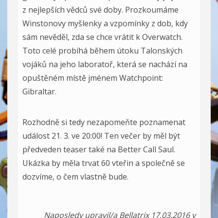
z nejlepších vědců své doby. Prozkoumáme
Winstonovy myšlenky a vzpomínky z dob, kdy
sám nevěděl, zda se chce vrátit k Overwatch.
Toto celé probíhá během útoku Talonských
vojáků na jeho laboratoř, která se nachází na
opuštěném místě jménem Watchpoint:
Gibraltar.
Rozhodně si tedy nezapomeňte poznamenat
událost 21. 3. ve 20:00! Ten večer by měl být
předveden teaser také na Better Call Saul.
Ukázka by měla trvat 60 vteřin a společně se
dozvíme, o čem vlastně bude.
Naposledy upravil/a Bellatrix 17.03.2016 v