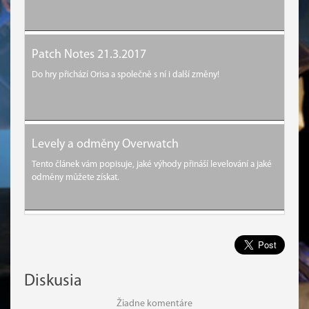
Patch Notes 21.3.2017
Do hry přichází Orisa a společně s ní i další změny!
Levely a odměny Overwatch
Tento článek vám popisuje, jaké výhody přináší levelování a jaké
odměny můžete získat.
Diskusia
Žiadne komentáre