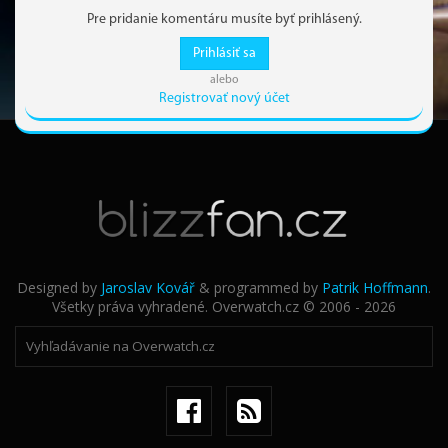
Pre pridanie komentáru musíte byť prihlásený.
Prihlásiť sa
alebo
Registrovať nový účet
Designed by
Jaroslav Kovář
& programmed by
Patrik Hoffmann
.
Všetky práva vyhradené. Overwatch.cz © 2006 - 2026