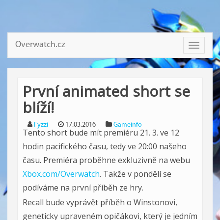
Overwatch.cz
Toggle
navigati
První animated short se
blíží!
Fyzzi
17.03.2016
Gameinfo
Tento short bude mít premiéru 21. 3. ve 12
hodin pacifického času, tedy ve 20:00 našeho
času. Premiéra proběhne exkluzivně na webu
Xbox.com/Overwatch
. Takže v pondělí se
podíváme na první příběh ze hry.
Recall bude vyprávět příběh o Winstonovi,
geneticky upraveném opičákovi, který je jedním