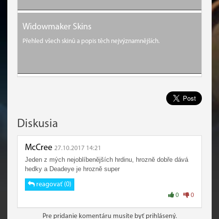
Widowmaker Skins
Přehled všech skinů a popis těch nejvýznamnějších.
Diskusia
McCree
27.10.2017 14:21
Jeden z mých nejoblíbenějších hrdinu, hrozně dobře dává
hedky a Deadeye je hrozně super
reagovať (0)
0
0
Pre pridanie komentáru musíte byť prihlásený.