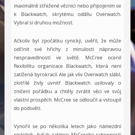
maximálně střežené věznici nebo připojením se
k Blackwatch, skrytému oddílu Overwatch.
Vybral si druhou možnost.
Ačkoliv byl zpočátku cynický, uvěřil, že může
odčinit své hříchy z minulosti nápravou
nespravedlností ve světě. McCree ocenil
flexibilitu organizace Blackwatch, která není
zatížená byrokracií. Ale jak vliv Overwatch slábl,
zlotřilé živly uvnitř Blackwatch usilovaly o
zničení pořádku a chtěly zvrátit věci ve svůj
vlastní prospěch. McCree se odloučil a vstoupil
do podsvětí.
Vynořil se po několika letech jako námezdní
pistolník. Avšak zatímco McCreeho schopnosti