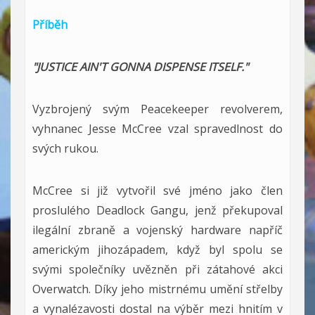
Příběh
"JUSTICE AIN'T GONNA DISPENSE ITSELF."
Vyzbrojený svým Peacekeeper revolverem,
vyhnanec Jesse McCree vzal spravedlnost do
svých rukou.
McCree si již vytvořil své jméno jako člen
proslulého Deadlock Gangu, jenž překupoval
ilegální zbraně a vojenský hardware napříč
americkým jihozápadem, když byl spolu se
svými společníky uvězněn při zátahové akci
Overwatch. Díky jeho mistrnému umění střelby
a vynalézavosti dostal na výběr mezi hnitím v