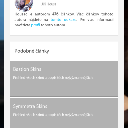
Jiří Housa
Housac je autorom
476
článkov. Viac článkov tohoto
autora nájdete na
tomto odkaze
. Pre viac informácií
navštívte
profil
tohoto autora.
Podobné články
Bastion Skins
Přehled všech skinů a popis těch nejvýznamnějších.
Symmetra Skins
Přehled všech skinů a popis těch nejvýznamnějších.