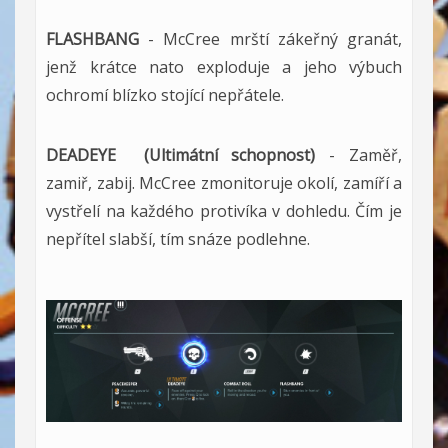
FLASHBANG
-
McCree mrští zákeřný granát,
jenž krátce nato exploduje a jeho výbuch
ochromí blízko stojící nepřátele.
DEADEYE (Ultimátní schopnost)
-
Zaměř,
zamiř, zabij. McCree zmonitoruje okolí, zamíří a
vystřelí na každého protivíka v dohledu. Čím je
nepřítel slabší, tím snáze podlehne
.