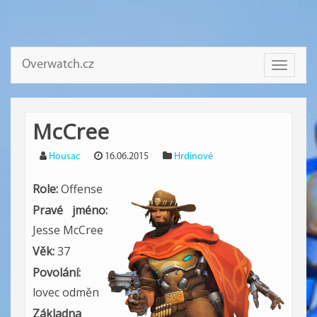
Overwatch.cz
Toggle
navigati
McCree
Housac
16.06.2015
Hrdinové
Role:
Offense
Pravé jméno:
Jesse McCree
Věk:
37
Povolání:
lovec odměn
Základna