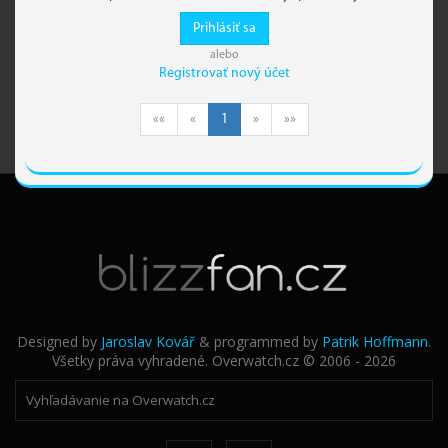
Prihlásiť sa
alebo
Registrovať nový účet
««
«
1
»
»»
Designed by
Jaroslav Kovář
& programmed by
Patrik Hoffmann
.
Všetky práva vyhradené. Overwatch.cz © 2006 - 2026