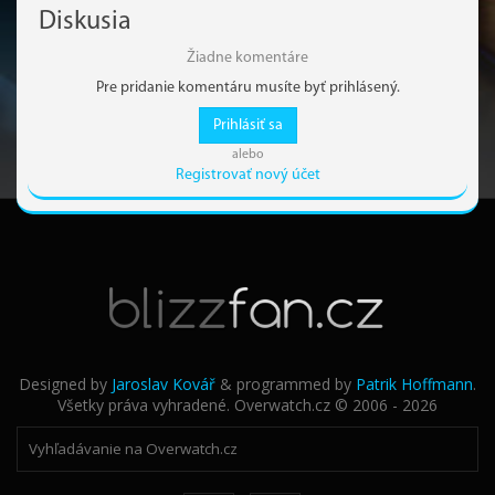
Diskusia
Žiadne komentáre
Pre pridanie komentáru musíte byť prihlásený.
Prihlásiť sa
alebo
Registrovať nový účet
Designed by
Jaroslav Kovář
& programmed by
Patrik Hoffmann
.
Všetky práva vyhradené. Overwatch.cz © 2006 - 2026