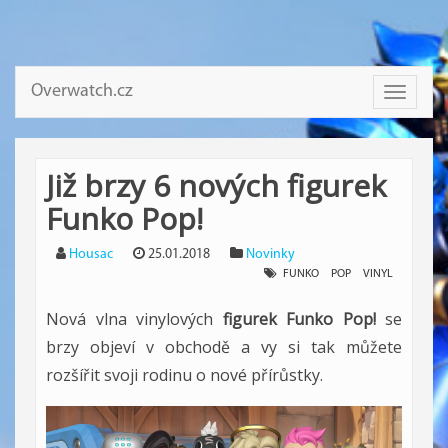
Overwatch.cz
Toggle
navigati
Již brzy 6 nových figurek
Funko Pop!
Housac
25.01.2018
Novinky
FUNKO
POP
VINYL
Nová vlna vinylových
figurek Funko Pop!
se
brzy objeví v obchodě a vy si tak můžete
rozšířit svoji rodinu o nové přírůstky.