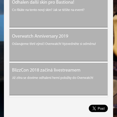
Odhalen další skin pro Bastiona!
Co říkáte na tento nový skin? Jak se těšíte na event?
Overwatch Anniversary 2019
Oslavujeme třetí výročí Overwatch! Vyzvedněte si odměnu!
BlizzCon 2018 začíná livestreamem
Již zítra se dovíme odhalení herní položky do Overwatch!