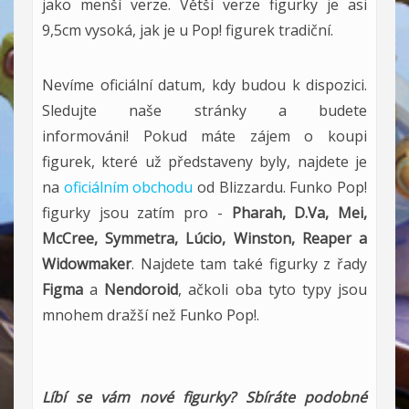
jako menší verze. Větší verze figurky je asi
9,5cm vysoká, jak je u Pop! figurek tradiční.
Nevíme oficiální datum, kdy budou k dispozici.
Sledujte naše stránky a budete
informováni! Pokud máte zájem o koupi
figurek, které už představeny byly, najdete je
na
oficiálním obchodu
od Blizzardu. Funko Pop!
figurky jsou zatím pro -
Pharah, D.Va, Mei,
McCree, Symmetra, Lúcio, Winston, Reaper a
Widowmaker
. Najdete tam také figurky z řady
Figma
a
Nendoroid
, ačkoli oba tyto typy jsou
mnohem dražší než Funko Pop!.
Líbí se vám nové figurky? Sbíráte podobné