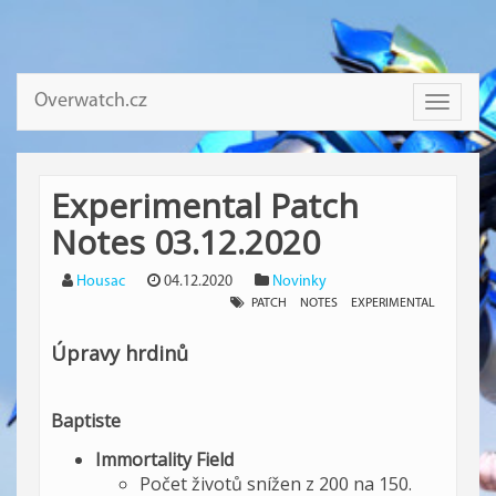
Overwatch.cz
Toggle
navigati
Experimental Patch
Notes 03.12.2020
Housac
04.12.2020
Novinky
PATCH
NOTES
EXPERIMENTAL
Úpravy hrdinů
Baptiste
Immortality Field
Počet životů snížen z 200 na 150.