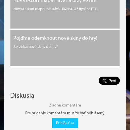
Nová escort mapa Havana brzy ve hře!
Novou escort mapou se stává Havana. Už nyní na PTR.
Pojďme odemknout nové skiny do hry!
Jak získat nové skiny do hry?
Diskusia
Žiadne komentáre
Pre pridanie komentáru musíte byť prihlásený.
Prihlásiť sa