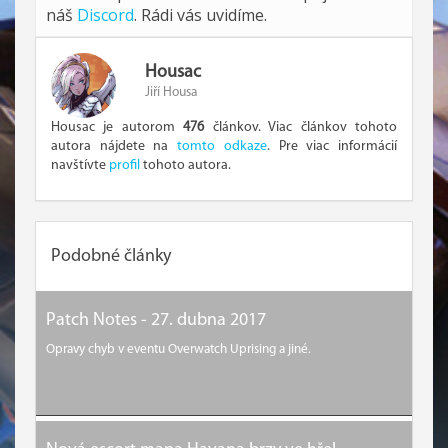
náš
Discord
. Rádi vás uvidíme.
Housac
Jiří Housa
Housac je autorom
476
článkov. Viac článkov tohoto
autora nájdete na
tomto odkaze
. Pre viac informácií
navštívte
profil
tohoto autora.
Podobné články
Patch Notes - 27. dubna 2017
Opravy chyb v eventu Overwatch Uprising a jiné.