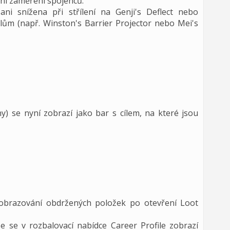
ní zaměření spojenců.
ani snížena při střílení na Genji's Deflect nebo
ilům (např. Winston's Barrier Projector nebo Mei's
) se nyní zobrazí jako bar s cílem, na které jsou
zobrazování obdržených položek po otevření Loot
e se v rozbalovací nabídce Career Profile zobrazí