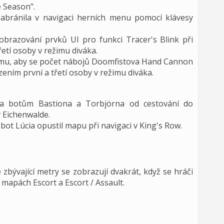
e Season".
zabránila v navigaci herních menu pomocí klávesy
brazování prvků UI pro funkci Tracer's Blink při
etí osoby v režimu diváka.
omu, aby se počet nábojů Doomfistova Hand Cannon
ením první a třetí osoby v režimu diváka.
la botům Bastiona a Torbjörna od cestování do
v Eichenwalde.
bot Lúcia opustil mapu při navigaci v King's Row.
zbývající metry se zobrazují dvakrát, když se hráči
 mapách Escort a Escort / Assault.