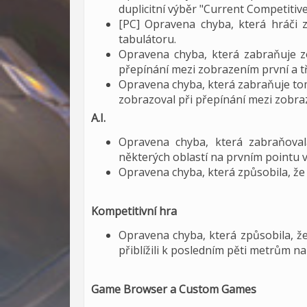
duplicitní výběr "Current Competitiv
[PC] Opravena chyba, která hráči 
tabulátoru.
Opravena chyba, která zabraňuje zo
přepínání mezi zobrazením první a tř
Opravena chyba, která zabraňuje t
zobrazoval při přepínání mezi zobraz
A.I.
Opravena chyba, která zabraňova
některých oblastí na prvním pointu 
Opravena chyba, která způsobila, že 
Kompetitivní hra
Opravena chyba, která způsobila, že 
přiblížili k posledním pěti metrům na
Game Browser a Custom Games