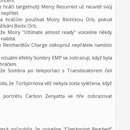
ončení.
e hráči targetnutý Mercy Resurrect už neuvidí svůj
 nepřítel.
la hráčům používat Moiry Biotickou Orb, pokud
ívání Biotic Orb.
že Moiry "Ultimate almost ready" voiceline někdy
 nabitá.
že Reinhardtův Charge odkopnul nepřátele namísto
 vizuální efekty Sombry EMP se zobrazují, když byla
hráčem.
 že Sombra po teleportaci s Translocatorem čelí
la, že Torbjörnova věž nebyla zcela vyléčena, když
e portrétu Carbon Zenyatta ve hře zobrazovat
erá způsobila, že voiceline "Checkpoint Reached"