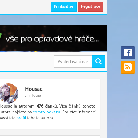
Přihlásit se
Registrace
Housac
Jiří Housa
Housac je autorem
476
článků. Více článků tohoto
autora najdete na
tomto odkazu
. Pro více informací
navštivte
profil
tohoto autora.