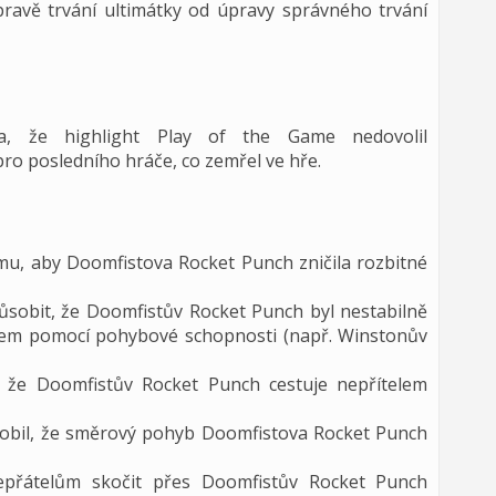
ravě trvání ultimátky od úpravy správného trvání
la, že highlight Play of the Game nedovolil
o posledního hráče, co zemřel ve hře.
mu, aby Doomfistova Rocket Punch zničila rozbitné
sobit, že Doomfistův Rocket Punch byl nestabilně
elem pomocí pohybové schopnosti (např. Winstonův
, že Doomfistův Rocket Punch cestuje nepřítelem
obil, že směrový pohyb Doomfistova Rocket Punch
epřátelům skočit přes Doomfistův Rocket Punch