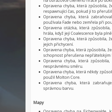
na obrazovce cíleného hráče po dok
Opravena chyba, která způsobila, ž
respawnující čas, pokud jí to přerušil
Opravena chyba, která zabraňova
používala Fade nebo zemřela při použ
Opravena otázka, která způsobila, 
hrála, když její Coalescence byla plně
Opravena chyba, která způsobila, 
jejich přichycení.
Opravena chyba, která způsobila, že
schopnost přerušena nepřátelským 
Opravena chyba, která způsobila,
nesprávnému směru.
Opravena chyba, která někdy způsobi
použil Molton Core.
Opravena chyba, která zabraňuj
správnou barvu.
Mapy
Opravena chyba na Eichenwalde, kt