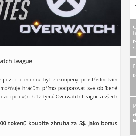
C
h
E
s
watch League
E
D
ispozici a mohou být zakoupeny prostřednictvím
 umožňuje hráčům přímo podporovat své oblíbené
pozici pro všech 12 týmů Overwatch League a všech
P
P
h
100 tokenů koupíte zhruba za 5$. Jako bonus