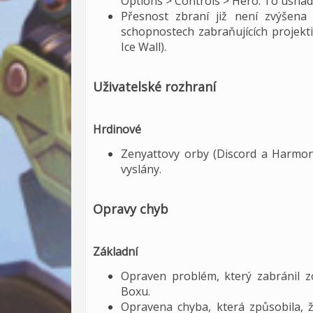
Options > Controls > Hero. To usnad
Přesnost zbraní již není zvýšena 
schopnostech zabraňujících projekt
Ice Wall).
Uživatelské rozhraní
Hrdinové
Zenyattovy orby (Discord a Harmony
vyslány.
Opravy chyb
Základní
Opraven problém, který zabránil 
Boxu.
Opravena chyba, která způsobila, ž