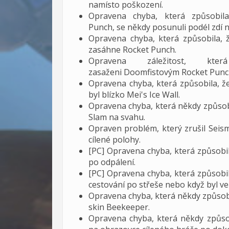
namísto poškození.
Opravena chyba, která způsobil
Punch, se někdy posunuli podél zdí n
Opravena chyba, která způsobila,
zasáhne Rocket Punch.
Opravena záležitost, kte
zasaženi Doomfistovým Rocket Punch
Opravena chyba, která způsobila, ž
byl blízko Mei's Ice Wall.
Opravena chyba, která někdy způsobi
Slam na svahu.
Opraven problém, který zrušil Seis
cílené polohy.
[PC] Opravena chyba, která způsobil
po odpálení.
[PC] Opravena chyba, která způsobila
cestování po střeše nebo když byl ve
Opravena chyba, která někdy způsobi
skin Beekeeper.
Opravena chyba, která někdy způsob