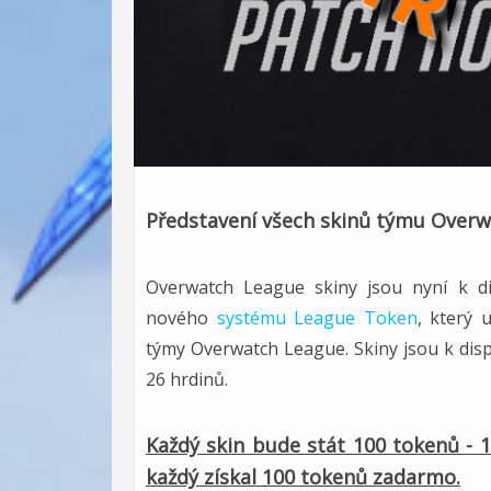
Představení všech skinů týmu Over
Overwatch League skiny jsou nyní k d
nového
systému League Token
, který
týmy Overwatch League. Skiny jsou k dis
26 hrdinů.
Každý skin bude stát 100 tokenů - 
každý získal 100 tokenů zadarmo.