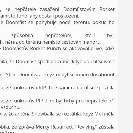
a, že nepřátelé zasaženi Doomfistovým Rocket
amísto toho, aby dostali poškození.
 že Doomfist se pohybuje podél terénu, pokud ho
rá způsobila nepřátelům, kteří byli
, náraz do terénu namísto cestování nahoru.
e Doomfistův Rocket Punch se aktivoval dříve, když
la, že Doomfist spadl do země, když použil Seismic
mic Slam Doomfista, když nebyl schopen dosáhnout
a, že Junkratova RIP-Tire kamera na cíl se zpozdila
, že Junkratův RIP-Tire byl tichý pro nepřátele při
 vzduchu.
la, že anténa Snowballa se roztáhla, když Mei měla
ila, že zpráva Mercy Resurrect "Reviving" zůstala