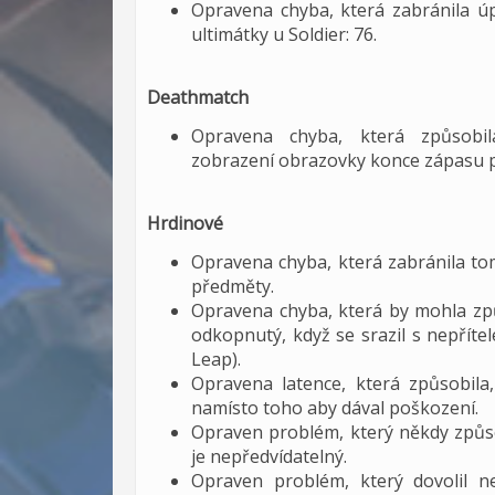
Opravena chyba, která zabránila úp
ultimátky u Soldier: 76.
Deathmatch
Opravena chyba, která způsobi
zobrazení obrazovky konce zápasu pr
Hrdinové
Opravena chyba, která zabránila to
předměty.
Opravena chyba, která by mohla způ
odkopnutý, když se srazil s nepřít
Leap).
Opravena latence, která způsobila
namísto toho aby dával poškození.
Opraven problém, který někdy způs
je nepředvídatelný.
Opraven problém, který dovolil n