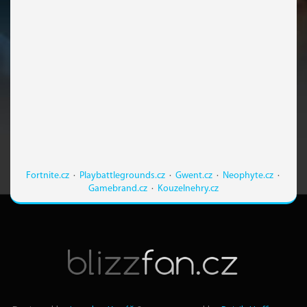
Fortnite.cz
·
Playbattlegrounds.cz
·
Gwent.cz
·
Neophyte.cz
·
Gamebrand.cz
·
Kouzelnehry.cz