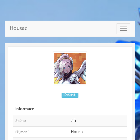
Housac
Toggle
navigati
ID #93451
Informace
Jiří
Jméno
Housa
Příjmení