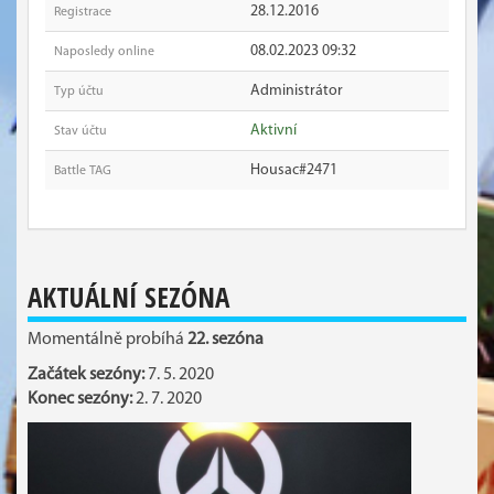
28.12.2016
Registrace
08.02.2023 09:32
Naposledy online
Administrátor
Typ účtu
Aktivní
Stav účtu
Housac#2471
Battle TAG
AKTUÁLNÍ SEZÓNA
Momentálně probíhá
22. sezóna
Začátek sezóny:
7. 5. 2020
Konec sezóny:
2. 7. 2020