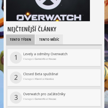
NEJČTENĚJŠÍ ČLÁNKY
TENTO TÝDEN
TENTO MĚSÍC
Levely a odměny Overwatch
1
V kategorii
Gameinfo
od
Housac
Closed Beta spuštěna!
2
V kategorii
Hlavní
od
Alandus
Overwatch pro začátečníky
3
V kategorii
Gameinfo
od
Housac