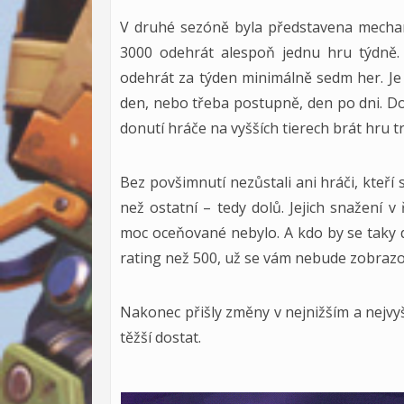
V druhé sezóně byla představena mechani
3000 odehrát alespoň jednu hru týdně
odehrát za týden minimálně sedm her. Je p
den, nebo třeba postupně, den po dni. D
donutí hráče na vyšších tierech brát hru t
Bez povšimnutí nezůstali ani hráči, kteří
než ostatní – tedy dolů. Jejich snažení v
moc oceňované nebylo. A kdo by se taky d
rating než 500, už se vám nebude zobrazo
Nakonec přišly změny v nejnižším a nejv
těžší dostat.