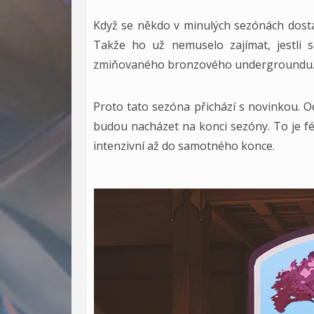
Když se někdo v minulých sezónách dosta
Takže ho už nemuselo zajímat, jestli 
zmiňovaného bronzového undergroundu
Proto tato sezóna přichází s novinkou. 
budou nacházet na konci sezóny. To je fé
intenzivní až do samotného konce.