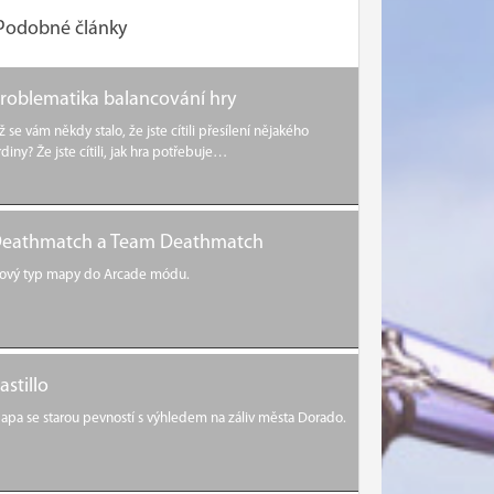
Podobné články
roblematika balancování hry
ž se vám někdy stalo, že jste cítili přesílení nějakého
rdiny? Že jste cítili, jak hra potřebuje…
eathmatch a Team Deathmatch
ový typ mapy do Arcade módu.
astillo
apa se starou pevností s výhledem na záliv města Dorado.