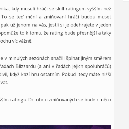
ka, kdy museli hráči se skill ratingem vyšším než
. To se teď mění a zmiňovaní hráči budou muset
ak už jenom na vás, jestli si je odehrajete v jeden
opomůže to k tomu, že rating bude přesnější a taky
rochu víc vážně.
 se v minulých sezónách snažili šplhat jiným směrem
 řadách Blizzardu (a ani v řadách jejich spoluhráčů)
ivil, když kazí hru ostatním. Pokud tedy máte nižší
vat.
yšším ratingu. Do obou zmiňovaných se bude o něco