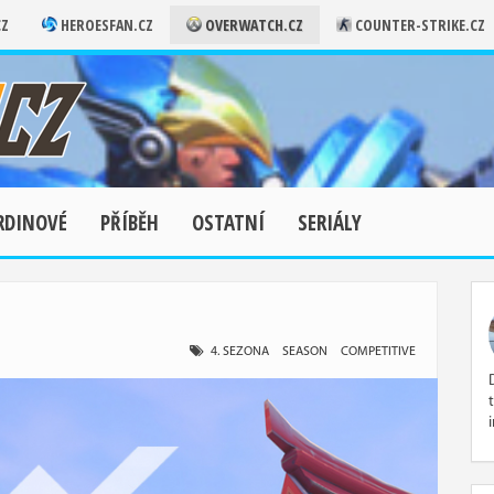
CZ
HEROESFAN.CZ
OVERWATCH.CZ
COUNTER-STRIKE.CZ
RDINOVÉ
PŘÍBĚH
OSTATNÍ
SERIÁLY
4. SEZONA
SEASON
COMPETITIVE