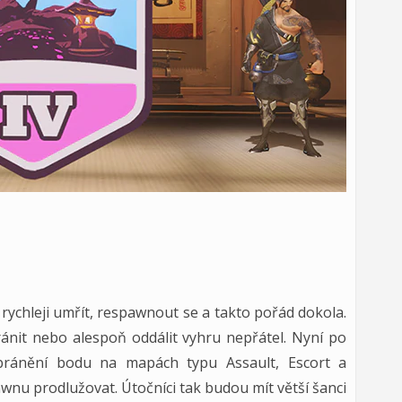
 rychleji umřít, respawnout se a takto pořád dokola.
ránit nebo alespoň oddálit vyhru nepřátel. Nyní po
 bránění bodu na mapách typu Assault, Escort a
awnu prodlužovat. Útočníci tak budou mít větší šanci