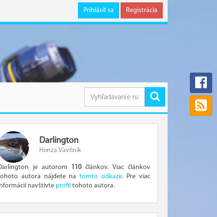
Prihlásiť sa
Registrácia
Darlington
Honza Vavřiník
Darlington je autorom
110
článkov. Viac článkov
tohoto autora nájdete na
tomto odkaze
. Pre viac
informácií navštívte
profil
tohoto autora.