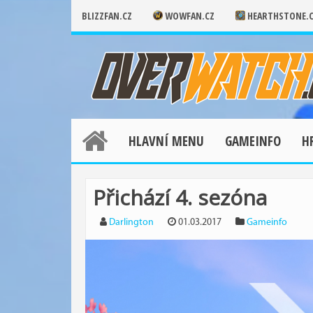
BLIZZFAN.CZ
WOWFAN.CZ
HEARTHSTONE.
HLAVNÍ MENU
GAMEINFO
H
Přichází 4. sezóna
Darlington
01.03.2017
Gameinfo