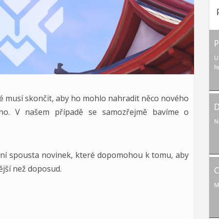
P
U
h
aré musí skončit, aby ho mohlo nahradit něco nového
D
šího. V našem případě se samozřejmě bavíme o
N
 s ní spousta novinek, které dopomohou k tomu, aby
nější než doposud.
C
M