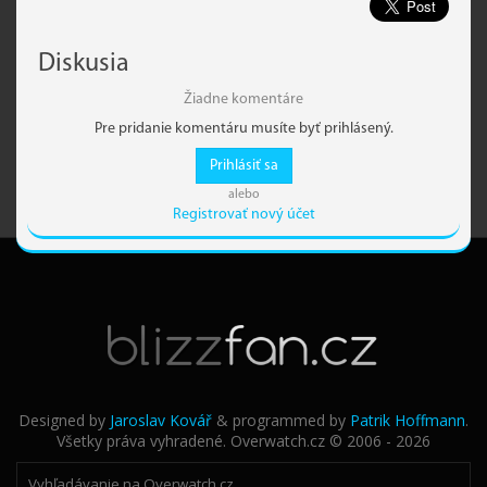
Diskusia
Žiadne komentáre
Pre pridanie komentáru musíte byť prihlásený.
Prihlásiť sa
alebo
Registrovať nový účet
Designed by
Jaroslav Kovář
& programmed by
Patrik Hoffmann
.
Všetky práva vyhradené. Overwatch.cz © 2006 - 2026