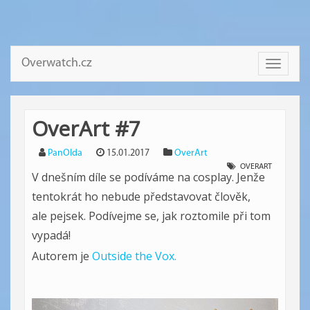
Overwatch.cz
Toggle
navigati
OverArt #7
PanOlda
15.01.2017
OverArt
OVERART
V dnešním díle se podíváme na cosplay. Jenže
tentokrát ho nebude představovat člověk,
ale pejsek. Podívejme se, jak roztomile při tom
vypadá!
Autorem je
Outside the Vox.