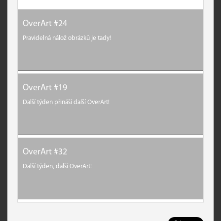
OverArt #24
Pravidelná nálož obrázků je tady!
OverArt #19
Další týden přináší další OverArt!
OverArt #32
Další týden, další OverArt!