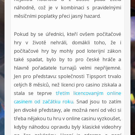
náhodně, což je v kombinaci s pravidelnými
měsíčními poplatky přeci jasný hazard.
Pokud by se úředníci, kteří ovšem počítačové
hry v životě nehráli, domákli toho, že i
počítačové hry by mohly pod loterijní zákon
také spadat, bylo by to pro české hráče a
hlavně pořadatele turnajů velmi nepříjemné.
Jen pro představu: společnosti Tipsport trvalo
celých 8 měsíců, než licenci pro casino získala a
stala se teprve
třetím licencovaným online
casinem od začátku roku
. Snad jsou to zatím
jen divoké představy, ale možná není od věci si
třeba nějakou tu hru v online casinu vyzkoušet,
kdyby náhodou opravdu byly klasické videohry