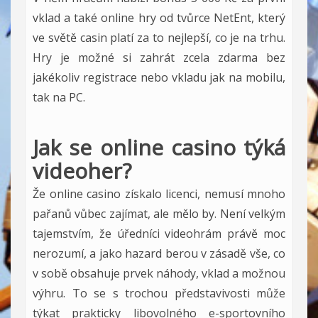
vklad a také online hry od tvůrce NetEnt, který
ve světě casin platí za to nejlepší, co je na trhu.
Hry je možné si zahrát zcela zdarma bez
jakékoliv registrace nebo vkladu jak na mobilu,
tak na PC.
Jak se online casino týká
videoher?
Že online casino získalo licenci, nemusí mnoho
pařanů vůbec zajímat, ale mělo by. Není velkým
tajemstvím, že úředníci videohrám právě moc
nerozumí, a jako hazard berou v zásadě vše, co
v sobě obsahuje prvek náhody, vklad a možnou
výhru. To se s trochou představivosti může
týkat prakticky libovolného e-sportovního