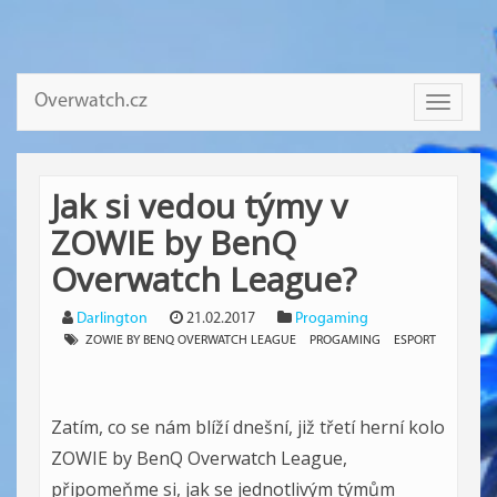
Overwatch.cz
Toggle
navigati
Jak si vedou týmy v
ZOWIE by BenQ
Overwatch League?
Darlington
21.02.2017
Progaming
ZOWIE BY BENQ OVERWATCH LEAGUE
PROGAMING
ESPORT
Zatím, co se nám blíží dnešní, již třetí herní kolo
ZOWIE by BenQ Overwatch League,
připomeňme si, jak se jednotlivým týmům