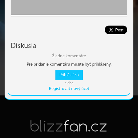
Diskusia
Žiadne komentáre
Pre pridanie komentáru musíte byť prihlásený.
Prihlásiť sa
alebo
Registrovať nový účet