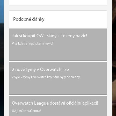
Podobné články
Jak si koupit OWL skiny + tokeny navíc!
Víte kde sehnat tokeny navíc?
2 nové týmy v Overwatch lize
Zbylé 2 týmy Overwatch ligy nám byly odhaleny.
Overwatch League dostává oficiální aplikaci!
Už ji máte staženou?