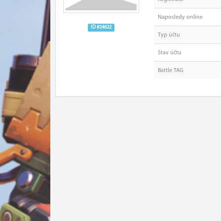
Naposledy online
ID #24622
Typ účtu
Stav účtu
Battle TAG