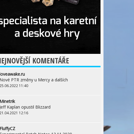
EJNOVĚJŠÍ KOMENTÁŘE
loveawake.ru
Nové PTR změny u Mercy a dalších
25.06.2022 11:40
Minetrik
Jeff Kaplan opustil Blizzard
21.04.2021 12:16
FluffyCZ