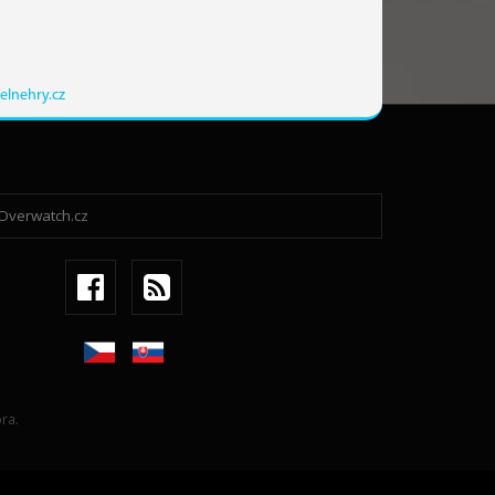
elnehry.cz
ra.