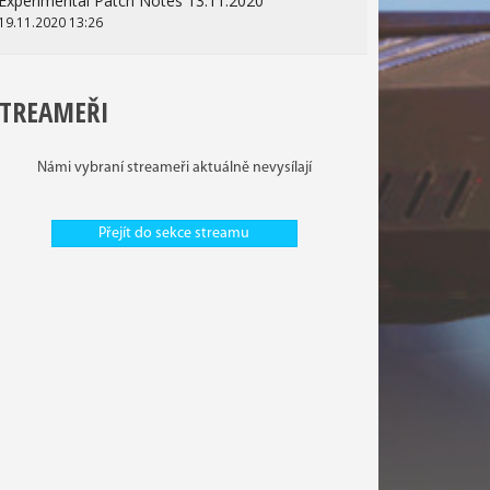
Experimental Patch Notes 13.11.2020
19.11.2020 13:26
STREAMEŘI
Námi vybraní streameři aktuálně nevysílají
Přejít do sekce streamu