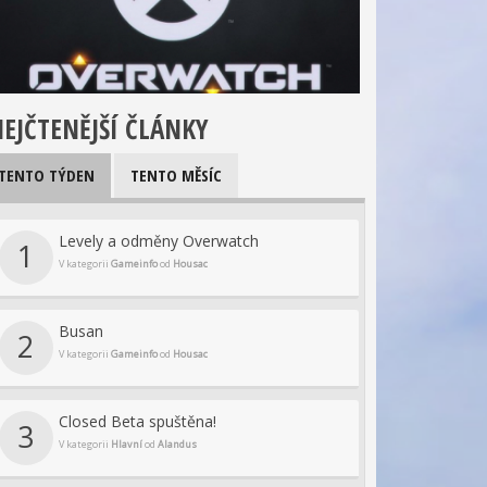
EJČTENĚJŠÍ ČLÁNKY
TENTO TÝDEN
TENTO MĚSÍC
Levely a odměny Overwatch
1
V kategorii
Gameinfo
od
Housac
Busan
2
V kategorii
Gameinfo
od
Housac
Closed Beta spuštěna!
3
V kategorii
Hlavní
od
Alandus