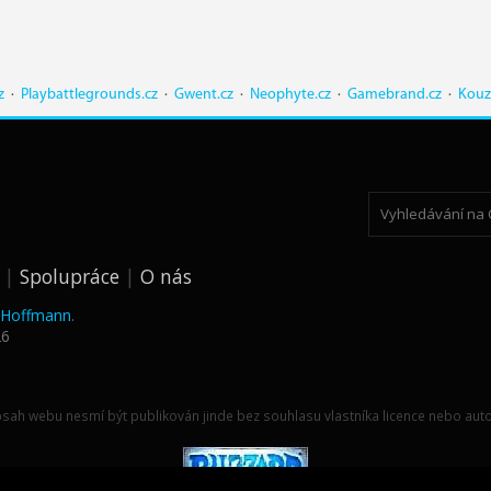
z
·
Playbattlegrounds.cz
·
Gwent.cz
·
Neophyte.cz
·
Gamebrand.cz
·
Kouz
Spolupráce
O nás
k Hoffmann
.
26
sah webu nesmí být publikován jinde bez souhlasu vlastníka licence nebo auto