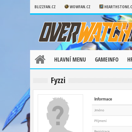
BLIZZFAN.CZ
WOWFAN.CZ
HEARTHSTONE.
HLAVNÍ MENU
GAMEINFO
H
Fyzzi
Informace
Jméno
Příjmení
Registrace