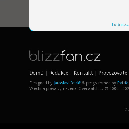
Fortnite.c
Domů
Redakce
Kontakt
Provozovatel
Designed by
Jaroslav Kovář
& programmed by
Patri
Všechna práva vyhrazena. Overwatch.cz © 2006 - 20
Ob