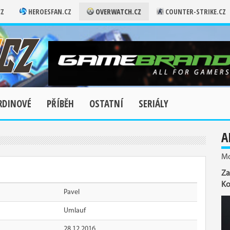
CZ
HEROESFAN.CZ
OVERWATCH.CZ
COUNTER-STRIKE.CZ
RDINOVÉ
PŘÍBĚH
OSTATNÍ
SERIÁLY
A
Mo
Za
Ko
Pavel
Umlauf
28.12.2016