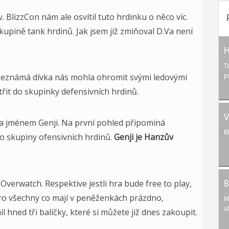
. BlizzCon nám ale osvítil tuto hrdinku o něco víc.
upině tank hrdinů. Jak jsem již zmiňoval D.Va není
H
T
 neznámá dívka nás mohla ohromit svými ledovými
p
řit do skupinky defensivních hrdinů.
V
na jménem Genji. Na první pohled připomíná
B
do skupiny ofensivních hrdinů.
Genji je Hanzův
 Overwatch. Respektive jestli hra bude free to play,
B
pro všechny co mají v peněženkách prázdno,
M
a
 hned tři balíčky, které si můžete již dnes zakoupit.
.