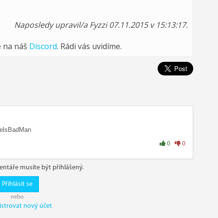
Naposledy upravil/a Fyzzi 07.11.2015 v 15:13:17.
e na náš
Discord
. Rádi vás uvidíme.
eelsBadMan
0
0
ntáře musíte být přihlášený.
Přihlásit se
nebo
istrovat nový účet