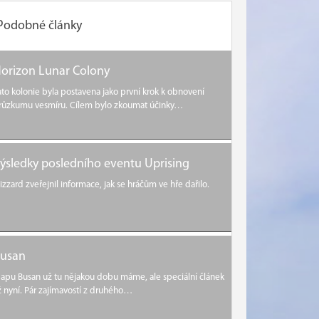
Podobné články
orizon Lunar Colony
ato kolonie byla postavena jako první krok k obnovení
růzkumu vesmíru. Cílem bylo zkoumat účinky…
ýsledky posledního eventu Uprising
lizzard zveřejnil informace, jak se hráčům ve hře dařilo.
usan
apu Busan už tu nějakou dobu máme, ale speciální článek
ž nyní. Pár zajímavostí z druhého…