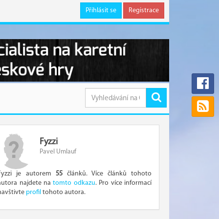
Přihlásit se
Registrace
Fyzzi
Pavel Umlauf
Fyzzi je autorem
55
článků. Více článků tohoto
autora najdete na
tomto odkazu
. Pro více informací
navštivte
profil
tohoto autora.