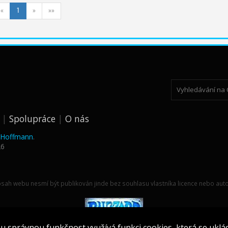
«
1
»
»»
Spolupráce
O nás
k Hoffmann
.
26
sah webu nesmí být publikován jinde bez souhlasu vlastníka licence nebo auto
 správnou funkčnost využívá funkci cookies, která se uklá