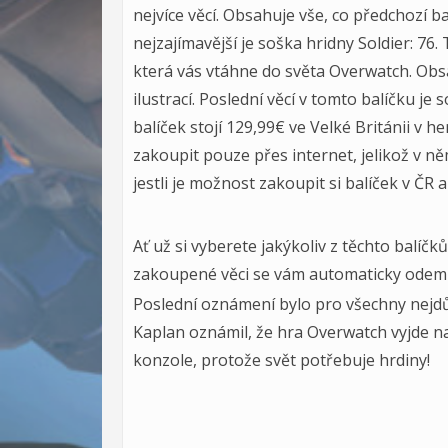
nejvíce věcí. Obsahuje vše, co předchozí bal
nejzajímavější je soška hridny Soldier: 76.
která vás vtáhne do světa Overwatch. Obs
ilustrací. Poslední věcí v tomto balíčku j
balíček stojí 129,99€ ve Velké Británii v
zakoupit pouze přes internet, jelikož v n
jestli je možnost zakoupit si balíček v ČR a
Ať už si vyberete jakýkoliv z těchto balíčk
zakoupené věci se vám automaticky odem
Poslední oznámení bylo pro všechny nejdůl
Kaplan oznámil, že hra Overwatch vyjde na
konzole, protože svět potřebuje hrdiny!