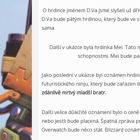
O hrdince jménem D.Va jsme slyšeli už dřív
D.Va bude pátým hrdinou, který bude ve sk
sama.
Další v ukázce byla hrdinka Mei. Tato
schopnostmi. Mei bude pat
Jako poslední v ukázce byl oznámen hrdi
futuristického ninju, který bude zařazen 
zdánlivě mrtvý mladší bratr.
Další velice důležité oznámení bylo o ceně
nebo jestli bude placená. Špatná zpráva 
Overwatch bude něco stát. Blizzard oznámil