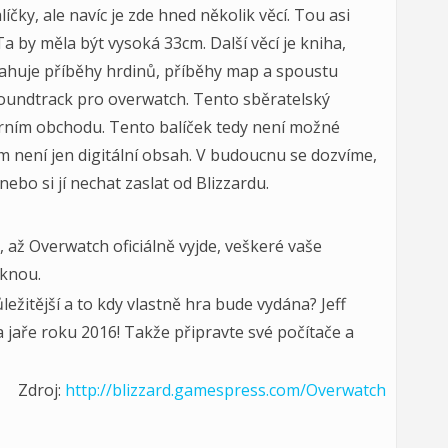
íčky, ale navíc je zde hned několik věcí. Tou asi
 Ta by měla být vysoká 33cm. Další věcí je kniha,
ahuje příběhy hrdinů, příběhy map a spoustu
e soundtrack pro overwatch. Tento sběratelský
 herním obchodu. Tento balíček tedy není možné
ěm není jen digitální obsah. V budoucnu se dozvíme,
nebo si jí nechat zaslat od Blizzardu.
ů, až Overwatch oficiálně vyjde, veškeré vaše
knou.
ežitější a to kdy vlastně hra bude vydána? Jeff
 jaře roku 2016! Takže připravte své počítače a
Zdroj:
http://blizzard.gamespress.com/Overwatch