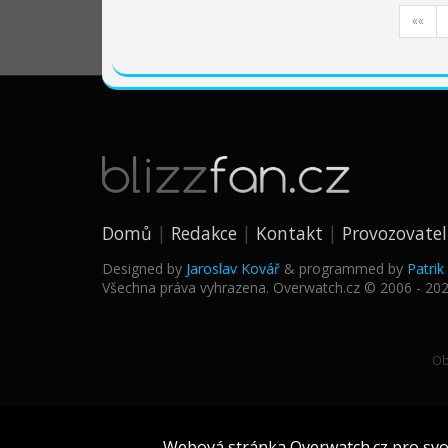
««
Domů
Redakce
Kontakt
Provozovatel
Designed by
Jaroslav Kovář
& programmed by
Patri
Všechna práva vyhrazena. Overwatch.cz © 2006 - 20
Ob
Webová stránka Overwatch.cz pro svou