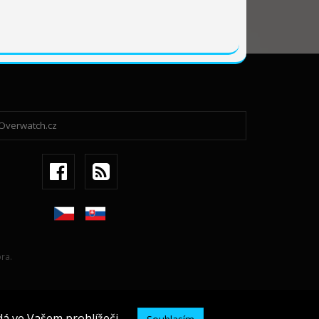
ra.
dá ve Vašem prohlížeči.