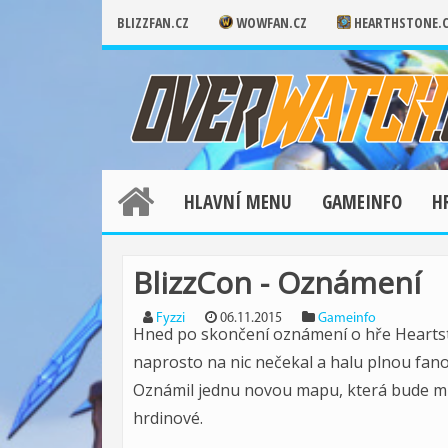
BLIZZFAN.CZ
WOWFAN.CZ
HEARTHSTONE.
HLAVNÍ MENU
GAMEINFO
H
BlizzCon - Oznámení
Fyzzi
06.11.2015
Gameinfo
Hned po skončení oznámení o hře Heartst
naprosto na nic nečekal a halu plnou fan
Oznámil jednu novou mapu, která bude mít
hrdinové.