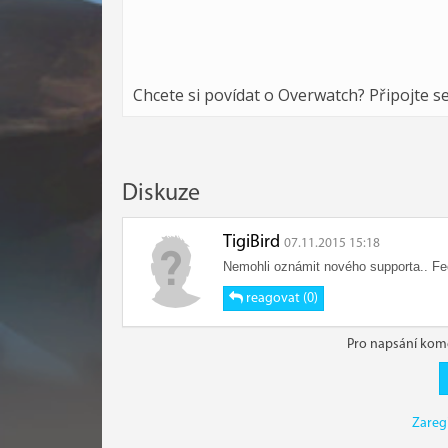
Chcete si povídat o Overwatch? Připojte s
Diskuze
TigiBird
07.11.2015 15:18
Nemohli oznámit nového supporta.. F
reagovat (0)
Pro napsání kome
Zareg