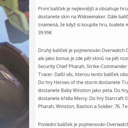
První balíček je nejlevnější a obsahuje hr
dostanete skin na Widowmaker. Dále balí
znamená, že když si koupíte hru, budete m
39.99€
Druhý balíček je pojmenován Overwatch Or
ale jako bonus je zde pět skinů na pět roz
Security Chief Pharah, Strike-Commander
Tracer. Další věc, kterou tento balíček ob
Do hry Heroes of the storm dostanete Tra
dostanete Baby Winston jako peta. Do hry
dostanete křídla Mercy. Do hry Starcraft I
Pharah, Winston, Bastion a Soldier: 76. Te
Poslední balíček je pojmenován Overwatch C