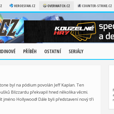
CZ
HEROESFAN.CZ
OVERWATCH.CZ
COUNTER-STRIKE.CZ
RDINOVÉ
PŘÍBĚH
OSTATNÍ
SERIÁLY
one byl na pódium povolán Jeff Kaplan. Ten
oušků Blizzardu překvapil hned několika věcmi.
 jméno Hollywood! Dále byli představení nový tři