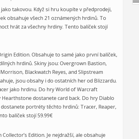
u jako takovou. Když si hru koupíte v předprodeji,
ček obsahuje všech 21 oznámených hrdinů. To
oct hrát za všechny hrdiny. Tento balíček stojí
igin Edition. Obsahuje to samé jako první balíček,
dílných hrdinů. Skiny jsou: Overgrown Bastion,
 Morrison, Blackwatch Reyes, and Slipstream
sahuje, jsou obsahy i do ostatních her od Blizzardu.
cer jako hrdinu. Do hry World of Warcraft
 Hearthstone dostanete card back. Do hry Diablo
I dostanete portréty těchto hrdinů: Tracer, Reaper,
nto balíček stojí 59.99€
ollector’s Edition. Je nejdražší, ale obsahuje