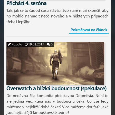
Přichází 4. sezóna
Tak, jak se to čas od času stává, něco staré musí skončit, aby
ho mohlo nahradit něco nového a v některých případech
třeba i lepšího.
Pokračovat na článek
Kizuoto
19.02.2017
0
Overwatch a blízká budoucnost (spekulace)
Do nedávna žila komunita představou Doomfista. Není to
ale jediná věc, která nás v budoucnu čeká. Co vše tedy
můžeme v nejbližší době čekat? V co můžeme doufat? Jaké
jsou nejčastější fanouškovské teorie?