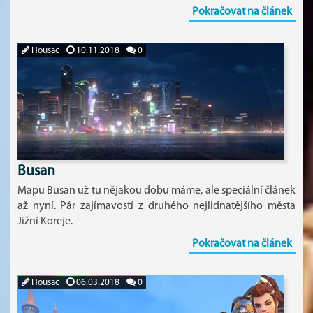
Pokračovat na článek
Housac
10.11.2018
0
Busan
Mapu Busan už tu nějakou dobu máme, ale speciální článek
až nyní. Pár zajímavostí z druhého nejlidnatějšího města
Jižní Koreje.
Pokračovat na článek
Housac
06.03.2018
0