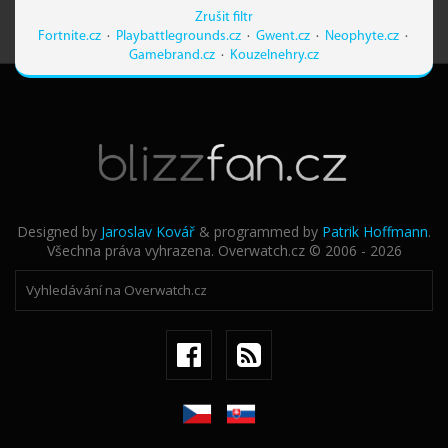
Zrušit filtr
Fortnite.cz
·
Playbattlegrounds.cz
·
Gwent.cz
·
Neophyte.cz
·
Gamebrand.cz
·
Kouzelnehry.cz
Designed by
Jaroslav Kovář
& programmed by
Patrik Hoffmann
.
Všechna práva vyhrazena. Overwatch.cz © 2006 - 2026