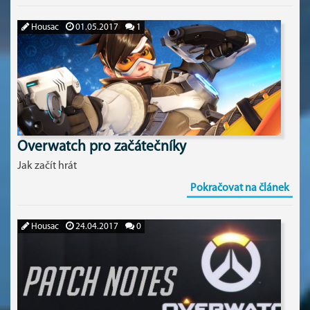
Housac
01.05.2017
1
Overwatch pro začátečníky
Jak začít hrát
Pokračovat na článek
Housac
24.04.2017
0