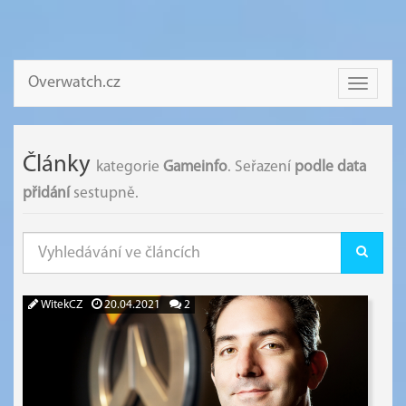
Overwatch.cz
Toggle
navigati
Články
kategorie
Gameinfo
. Seřazení
podle data
přidání
sestupně.
WitekCZ
20.04.2021
2