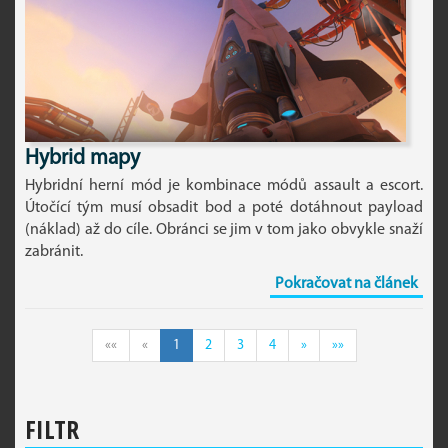
Hybrid mapy
Hybridní herní mód je kombinace módů assault a escort.
Útočící tým musí obsadit bod a poté dotáhnout payload
(náklad) až do cíle. Obránci se jim v tom jako obvykle snaží
zabránit.
Pokračovat na článek
««
«
1
2
3
4
»
»»
FILTR