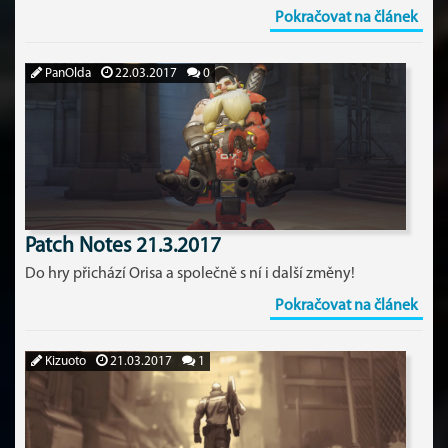
Pokračovat na článek
PanOlda
22.03.2017
0
Patch Notes 21.3.2017
Do hry přichází Orisa a společně s ní i další změny!
Pokračovat na článek
Kizuoto
21.03.2017
1