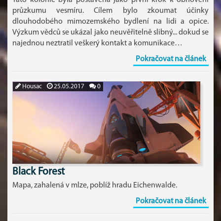
Tato kolonie byla postavena jako první krok k obnovení
průzkumu vesmíru. Cílem bylo zkoumat účinky
dlouhodobého mimozemského bydlení na lidi a opice.
Výzkum vědců se ukázal jako neuvěřitelně slibný... dokud se
najednou neztratil veškerý kontakt a komunikace…
Pokračovat na článek
Housac
25.05.2017
0
Black Forest
Mapa, zahalená v mlze, poblíž hradu Eichenwalde.
Pokračovat na článek