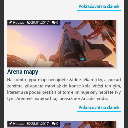
Pokračovat na článek
Housac
29.01.2017
0
Arena mapy
Na tomto typu map nenajdete žádné lékarničky, a pokud
zemřete, zůstanete mrtví až do konce kola. Vítězí ten tým,
kterému se podaří přežít a přitom eliminuje celý nepřátelský
tým. Arenové mapy se hrají převážně v Arcade módu.
Pokračovat na článek
Housac
28.01.2017
0