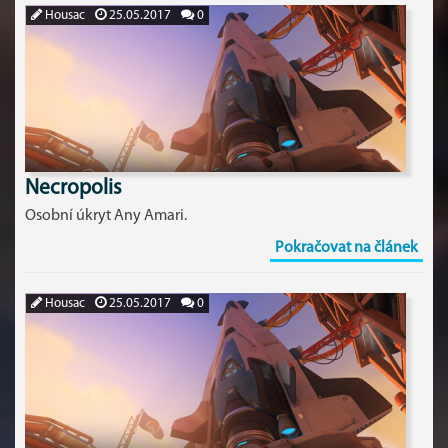
Housac
25.05.2017
0
Necropolis
Osobní úkryt Any Amari.
Pokračovat na článek
Housac
25.05.2017
0