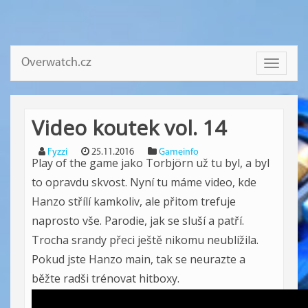
Overwatch.cz
Toggle
navigati
Video koutek vol. 14
Fyzzi
25.11.2016
Gameinfo
Play of the game jako Torbjörn už tu byl, a byl
to opravdu skvost. Nyní tu máme video, kde
Hanzo střílí kamkoliv, ale přitom trefuje
naprosto vše. Parodie, jak se sluší a patří.
Trocha srandy přeci ještě nikomu neublížila.
Pokud jste Hanzo main, tak se neurazte a
běžte radši trénovat hitboxy.