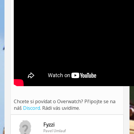
Chcete si povídat o Overwatch? Připojte se na
náš
Discord
. Rádi vás uvidíme.
Fyzzi
Pavel Umlauf