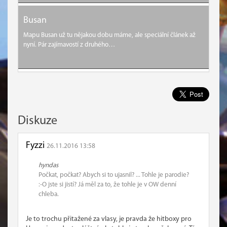
Busan
Mapu Busan už tu nějakou dobu máme, ale speciální článek až
nyní. Pár zajímavostí z druhého…
Diskuze
Fyzzi
26.11.2016 13:58
hyndas
Počkat, počkat? Abych si to ujasnil? ... Tohle je parodie?
:-O jste si jistí? Já měl za to, že tohle je v OW denní
chleba.
Je to trochu přitažené za vlasy, je pravda že hitboxy pro