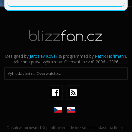
Designed by
Jaroslav Kovář
& programmed by
Patrik Hoffmann
.
Všechna práva vyhrazena. Overwatch.cz © 2006 - 2026
Obsah webu nesmí být publikován jinde bez souhlasu vlastníka licence