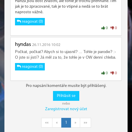
Hanza jsou dost zvláštní, ale tohle je trochu přehnané. Tím
jak je to zpracované, tak je to vtipné a nedá se to brát
naprosto vážně.
reagovat (0)
0
0
hyndas
26.11.2016 10:02
Počkat, počkat? Abych si to ujasnil? ... Tohle je parodie? :-
O jste si jistí? Já měl za to, že tohle je v OW denní chleba.
reagovat (0)
0
0
Pro napsání komentáře musíte být přihlášený.
Přihlásit se
nebo
Zaregistrovat nový účet
««
«
1
»
»»