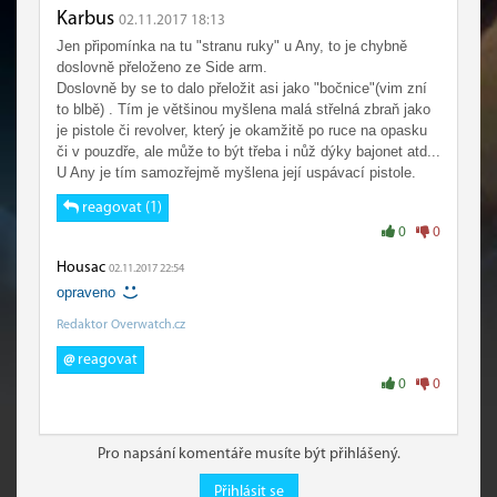
Karbus
02.11.2017 18:13
Jen připomínka na tu "stranu ruky" u Any, to je chybně
doslovně přeloženo ze Side arm.
Doslovně by se to dalo přeložit asi jako "bočnice"(vim zní
to blbě) . Tím je většinou myšlena malá střelná zbraň jako
je pistole či revolver, který je okamžitě po ruce na opasku
či v pouzdře, ale může to být třeba i nůž dýky bajonet atd...
U Any je tím samozřejmě myšlena její uspávací pistole.
reagovat (1)
0
0
Housac
02.11.2017 22:54
opraveno
Redaktor Overwatch.cz
@
reagovat
0
0
Pro napsání komentáře musíte být přihlášený.
Přihlásit se