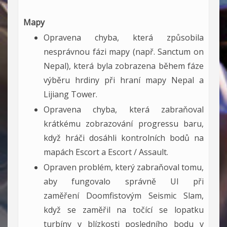
Mapy
Opravena chyba, která způsobila
nesprávnou fázi mapy (např. Sanctum on
Nepal), která byla zobrazena během fáze
výběru hrdiny při hraní mapy Nepal a
Lijiang Tower.
Opravena chyba, která zabraňoval
krátkému zobrazování progressu baru,
když hráči dosáhli kontrolních bodů na
mapách Escort a Escort / Assault.
Opraven problém, který zabraňoval tomu,
aby fungovalo správně UI při
zaměření Doomfistovým Seismic Slam,
když se zaměřil na točící se lopatku
turbíny v blízkosti posledního bodu v