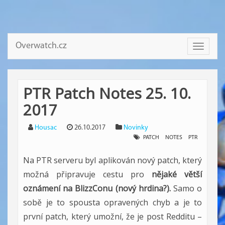
Overwatch.cz
Toggle
navigati
PTR Patch Notes 25. 10.
2017
Housac
26.10.2017
Novinky
PATCH
NOTES
PTR
Na PTR serveru byl aplikován nový patch, který
možná připravuje cestu pro
nějaké větší
oznámení na BlizzConu (nový hrdina?).
Samo o
sobě je to spousta opravených chyb a je to
první patch, který umožní, že je post Redditu –