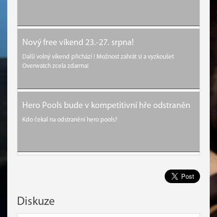
Nový free víkend 23.-27. srpna!
Další volný víkend přichází ! Možnost zahrát si a vyzkoušet
Overwatch zcela zdarma!
Hero Pools bude v kompetitivní hře odstraněn
Kdo čekal na odstranění hero pools?
Diskuze