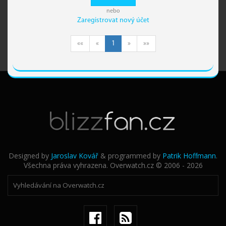
nebo
Zaregistrovat nový účet
««
«
1
»
»»
Designed by
Jaroslav Kovář
& programmed by
Patrik Hoffmann
.
Všechna práva vyhrazena. Overwatch.cz © 2006 - 2026