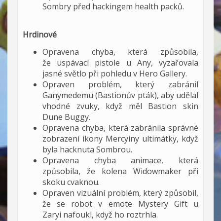
Sombry před hackingem health packů.
Hrdinové
Opravena chyba, která způsobila,
že uspávací pistole u Any, vyzařovala
jasné světlo při pohledu v Hero Gallery.
Opraven problém, který zabránil
Ganymedemu (Bastionův pták), aby udělal
vhodné zvuky, když měl Bastion skin
Dune Buggy.
Opravena chyba, která zabránila správné
zobrazení ikony Mercyiny ultimátky, když
byla hacknuta Sombrou.
Opravena chyba animace, která
způsobila, že kolena Widowmaker při
skoku cvaknou.
Opraven vizuální problém, který způsobil,
že se robot v emote Mystery Gift u
Zaryi nafoukl, když ho roztrhla.