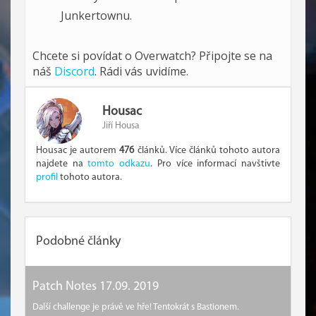
Junkertownu.
Chcete si povídat o Overwatch? Připojte se na
náš
Discord
. Rádi vás uvidíme.
Housac
Jiří Housa
Housac je autorem
476
článků. Více článků tohoto autora
najdete na
tomto odkazu
. Pro více informací navštivte
profil
tohoto autora.
Podobné články
Patch Notes 17.09. 2019
Další challenge je právě ve hře! Tentokrát s Bastionem.