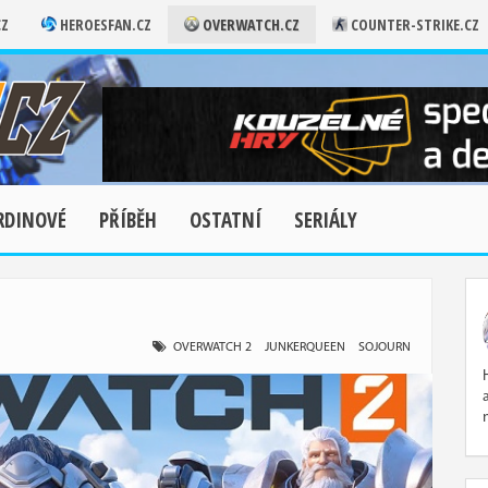
CZ
HEROESFAN.CZ
OVERWATCH.CZ
COUNTER-STRIKE.CZ
RDINOVÉ
PŘÍBĚH
OSTATNÍ
SERIÁLY
OVERWATCH 2
JUNKERQUEEN
SOJOURN