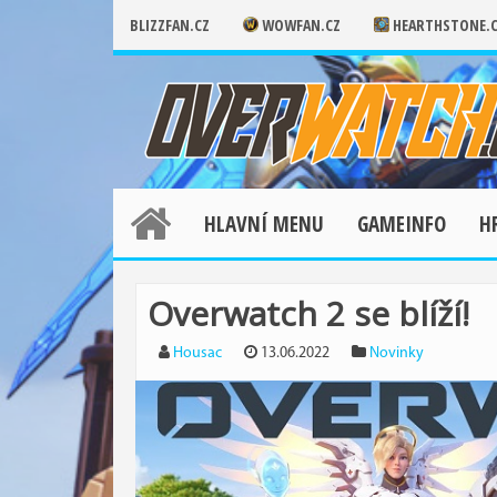
BLIZZFAN.CZ
WOWFAN.CZ
HEARTHSTONE.
HLAVNÍ MENU
GAMEINFO
H
Overwatch 2 se blíží!
Housac
13.06.2022
Novinky