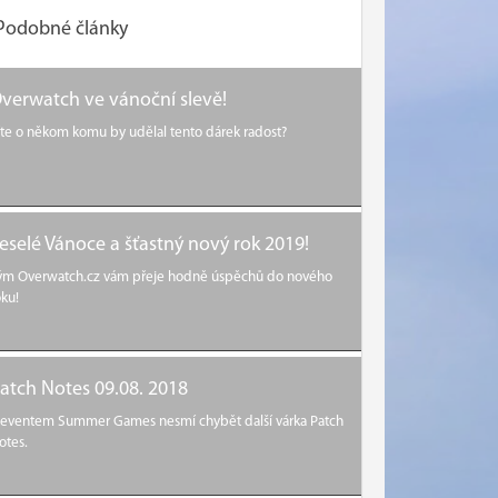
Podobné články
verwatch ve vánoční slevě!
íte o někom komu by udělal tento dárek radost?
eselé Vánoce a šťastný nový rok 2019!
ým Overwatch.cz vám přeje hodně úspěchů do nového
oku!
atch Notes 09.08. 2018
 eventem Summer Games nesmí chybět další várka Patch
otes.