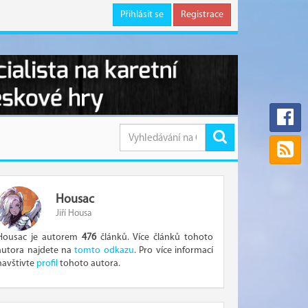
Přihlásit se
Registrace
Housac
Jiří Housa
Housac je autorem
476
článků. Více článků tohoto
autora najdete na
tomto odkazu
. Pro více informací
navštivte
profil
tohoto autora.