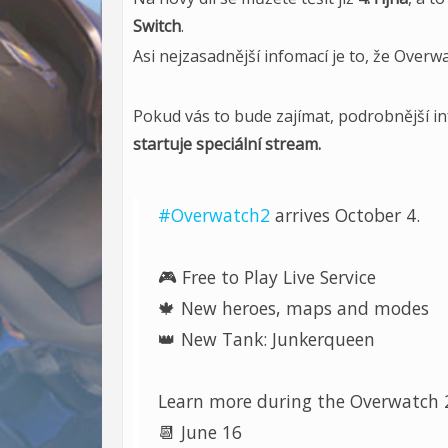
Switch
.
Asi nejzasadnější infomací je to, že Over
Pokud vás to bude zajímat, podrobnější 
startuje speciální stream.
#Overwatch2
arrives October 4.
🎮 Free to Play Live Service
🍁 New heroes, maps and modes
👑 New Tank: Junkerqueen
Learn more during the Overwatch 2
📆 June 16