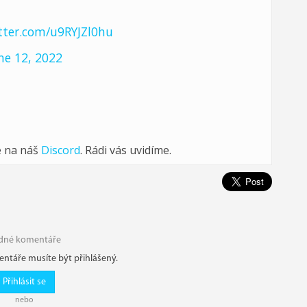
itter.com/u9RYJZl0hu
ne 12, 2022
e na náš
Discord
. Rádi vás uvidíme.
dné komentáře
ntáře musíte být přihlášený.
Přihlásit se
nebo