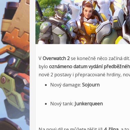
V
Overwatch 2
se konečně něco začíná dít.
bylo
oznámeno datum vydání předběžnéh
nové 2 postavy i přepracované hrdiny, no
Nový damage:
Sojourn
Nový tank:
Junkerqueen
Na nový díl se můžete těšit již
4. října
, a to