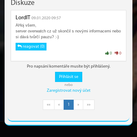
Diskuze
LordIT
09.01.2020 09:57
AHoj všem,
server overwatch cz už skončil s novými informacemi nebo
si dává tvůrčí pauzu? :-)
reagovat (0)
0
0
Pro napsání komentáře musíte být přihlášený.
Přihlásit se
nebo
Zaregistrovat nový účet
««
«
1
»
»»