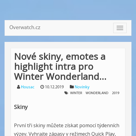
Overwatch.cz
Toggle
navigati
Nové skiny, emotes a
highlight intra pro
Winter Wonderland…
Housac
10.12.2019
Novinky
WINTER
WONDERLAND
2019
Skiny
První tři skiny můžete získat pomocí týdenních
výzev. Vyhrajte zápasy v režimech Quick Play,