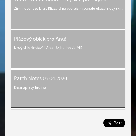
Zimní event se blíží, Blizzard na včerejším panelu ukázal nový skin.
Plážový oblek pro Anu!
Nový skin dostává i Ana! Už jste ho viděli?
Patch Notes 06.04.2020
Další úpravy hrdinů