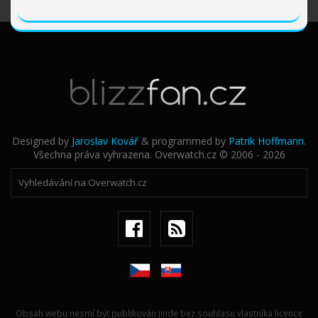
Designed by
Jaroslav Kovář
& programmed by
Patrik Hoffmann
.
Všechna práva vyhrazena. Overwatch.cz © 2006 - 2026
Obsah webu nesmí být publikován jinde bez souhlasu vlastníka licence