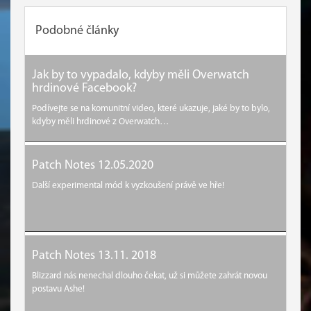
Podobné články
Jak by to vypadalo, kdyby měli Overwatch
hrdinové Facebook?
Podívejte se na komunitní video, které ukazuje, jaké by to bylo,
kdyby měli hrdinové z Overwatch…
Patch Notes 12.05.2020
Další experimental mód k vyzkoušení právě ve hře!
Patch Notes 13.11. 2018
Blizzard nás nenechal dlouho čekat, už si můžete zahrát novou
postavu Ashe!