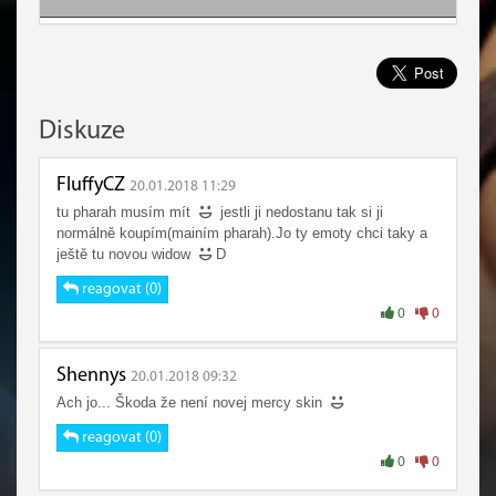
Diskuze
FluffyCZ
20.01.2018 11:29
tu pharah musím mít
jestli ji nedostanu tak si ji
normálně koupím(mainím pharah).Jo ty emoty chci taky a
ještě tu novou widow
D
reagovat (0)
0
0
Shennys
20.01.2018 09:32
Ach jo... Škoda že není novej mercy skin
reagovat (0)
0
0