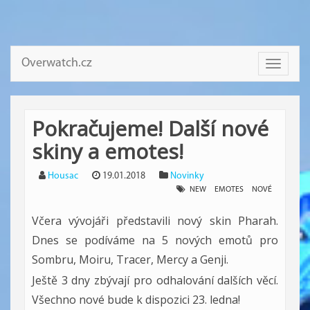
Overwatch.cz
Toggle
navigati
Pokračujeme! Další nové
skiny a emotes!
Housac
19.01.2018
Novinky
NEW
EMOTES
NOVÉ
Včera vývojáři představili nový skin Pharah.
Dnes se podíváme na 5 nových emotů pro
Sombru, Moiru, Tracer, Mercy a Genji.
Ještě 3 dny zbývají pro odhalování dalších věcí.
Všechno nové bude k dispozici 23. ledna!