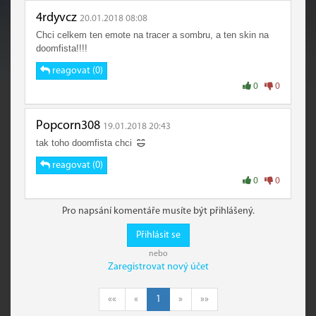
4rdyvcz
20.01.2018 08:08
Chci celkem ten emote na tracer a sombru, a ten skin na
doomfista!!!!
reagovat (0)
0
0
Popcorn308
19.01.2018 20:43
tak toho doomfista chci
reagovat (0)
0
0
Pro napsání komentáře musíte být přihlášený.
Přihlásit se
nebo
Zaregistrovat nový účet
««
«
1
»
»»