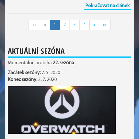
Pokračovat na článek
««
«
1
2
3
4
»
»»
AKTUÁLNÍ SEZÓNA
Momentálně probíhá
22. sezóna
Začátek sezóny:
7. 5. 2020
Konec sezóny:
2. 7. 2020