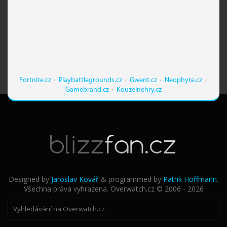
Fortnite.cz
·
Playbattlegrounds.cz
·
Gwent.cz
·
Neophyte.cz
·
Gamebrand.cz
·
Kouzelnehry.cz
Designed by
Jaroslav Kovář
& programmed by
Patrik Hoffmann
.
Všechna práva vyhrazena. Overwatch.cz © 2006 - 2026