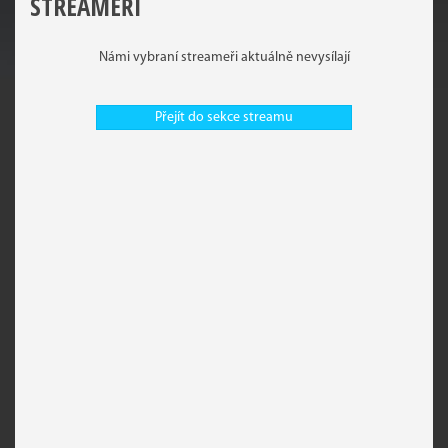
STREAMEŘI
Námi vybraní streameři aktuálně nevysílají
Přejít do sekce streamu