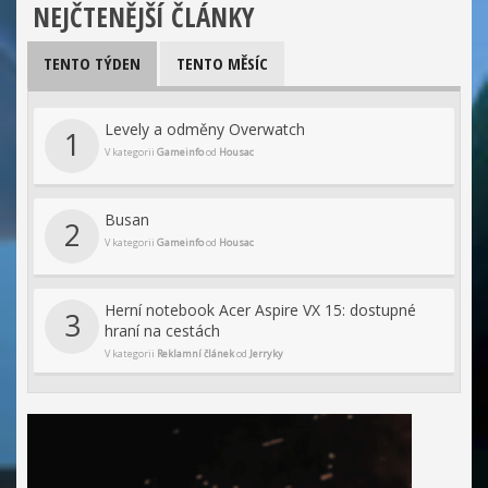
NEJČTENĚJŠÍ ČLÁNKY
TENTO TÝDEN
TENTO MĚSÍC
Levely a odměny Overwatch
1
V kategorii
Gameinfo
od
Housac
Busan
2
V kategorii
Gameinfo
od
Housac
Herní notebook Acer Aspire VX 15: dostupné
3
hraní na cestách
V kategorii
Reklamní článek
od
Jerryky