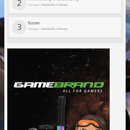
2
V kategorii
Gameinfo
od
Housac
Busan
3
V kategorii
Gameinfo
od
Housac