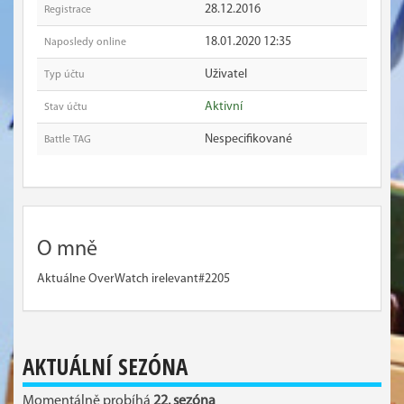
28.12.2016
Registrace
18.01.2020 12:35
Naposledy online
Uživatel
Typ účtu
Aktivní
Stav účtu
Nespecifikované
Battle TAG
O mně
Aktuálne OverWatch irelevant#2205
AKTUÁLNÍ SEZÓNA
Momentálně probíhá
22. sezóna