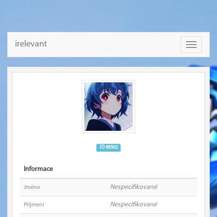
irelevant
Toggle
navigati
ID #8562
Informace
Nespecifikované
Jméno
Nespecifikované
Příjmení