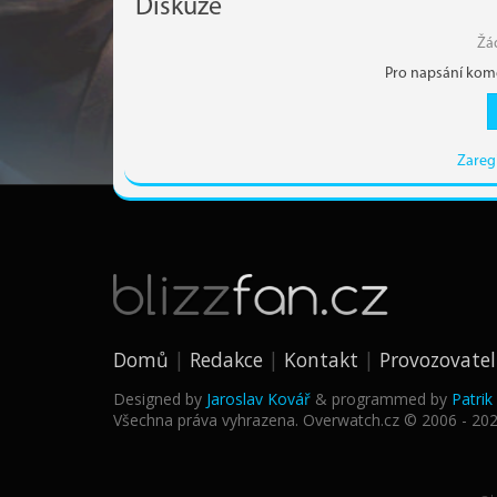
Diskuze
Žá
Pro napsání kome
Zareg
Domů
Redakce
Kontakt
Provozovatel
Designed by
Jaroslav Kovář
& programmed by
Patri
Všechna práva vyhrazena. Overwatch.cz © 2006 - 20