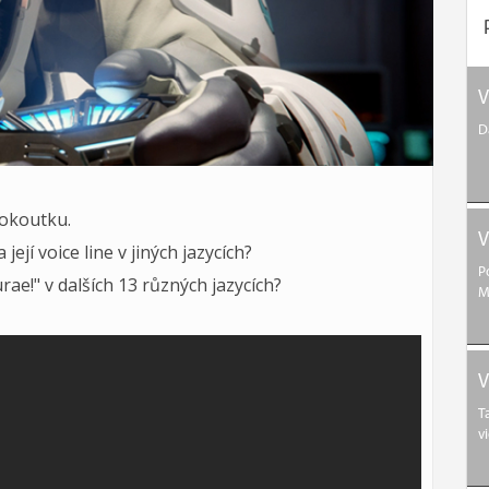
V
D
eokoutku.
V
její voice line v jiných jazycích?
P
ae!" v dalších 13 různých jazycích?
M
V
T
v