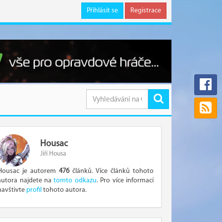
Přihlásit se
Registrace
Housac
Jiří Housa
Housac je autorem
476
článků. Více článků tohoto
autora najdete na
tomto odkazu
. Pro více informací
navštivte
profil
tohoto autora.