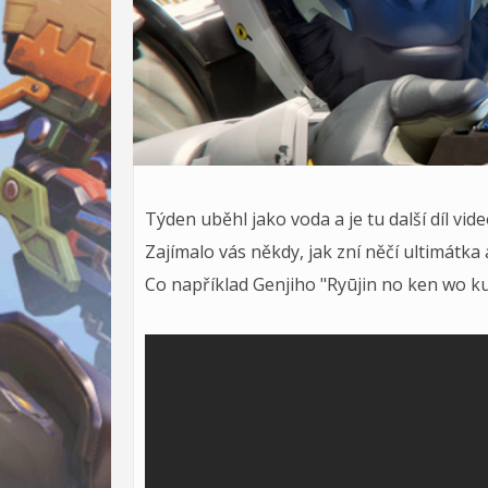
Týden uběhl jako voda a je tu další díl vid
Zajímalo vás někdy, jak zní něčí ultimátka a 
Co například Genjiho "Ryūjin no ken wo kur