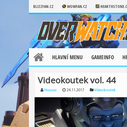
BLIZZFAN.CZ
WOWFAN.CZ
HEARTHSTONE.
HLAVNÍ MENU
GAMEINFO
H
Videokoutek vol. 44
Housac
24.11.2017
Videokoutek