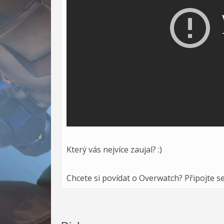
Který vás nejvíce zaujal? :)
Chcete si povídat o Overwatch? Připojte s