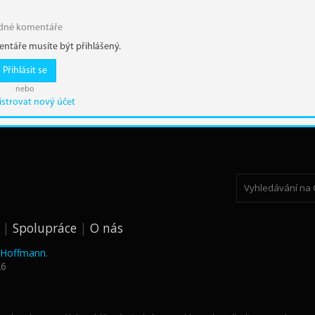
dné komentáře
ntáře musíte být přihlášený.
Přihlásit se
nebo
istrovat nový účet
Spolupráce
O nás
k Hoffmann
.
26