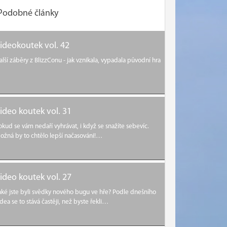
Podobné články
ideokoutek vol. 42
alší záběry z BlizzConu - jak vznikala, vypadala původní hra
ideo koutek vol. 31
okud se vám nedaří vyhrávat, i když se snažíte sebevíc.
ožná by to chtělo lepší načasováni!…
ideo koutek vol. 27
aké jste byli svědky nového bugu ve hře? Podle dnešního
idea se to stává častěji, než byste řekli…