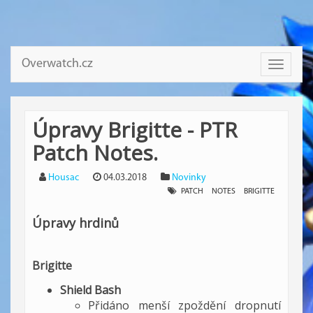
Overwatch.cz
Toggle
navigati
Úpravy Brigitte - PTR
Patch Notes.
Housac
04.03.2018
Novinky
PATCH
NOTES
BRIGITTE
Úpravy hrdinů
Brigitte
Shield Bash
Přidáno menší zpoždění dropnutí