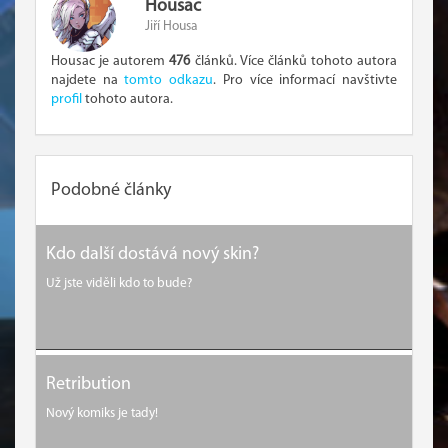
Housac
Jiří Housa
Housac je autorem
476
článků. Více článků tohoto autora
najdete na
tomto odkazu
. Pro více informací navštivte
profil
tohoto autora.
Podobné články
Kdo další dostává nový skin?
Už jste viděli kdo to bude?
Retribution
Nový komiks je tady!