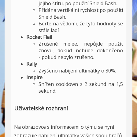
jejího štítu, po použití Shield Bash.
Přidána vertikální rychlost po použití
Shield Bash.
Berte na vědomí, že tyto hodnoty se
stále ladí.
Rocket Flail
Zrušené melee, nepůjde použít
znovu, dokud nebude dokončeno
- pokud nebylo zrušeno.
Rally
Zvýšeno nabíjení ultimátky o 30%.
Inspire
Snížen cooldown z 2 sekund na 1,5
sekund.
Uživatelské rozhraní
Na obrazovce s informacemi o týmu se nyní
zobrazuje nabíjení ultimátky vašich spoluhráčů.