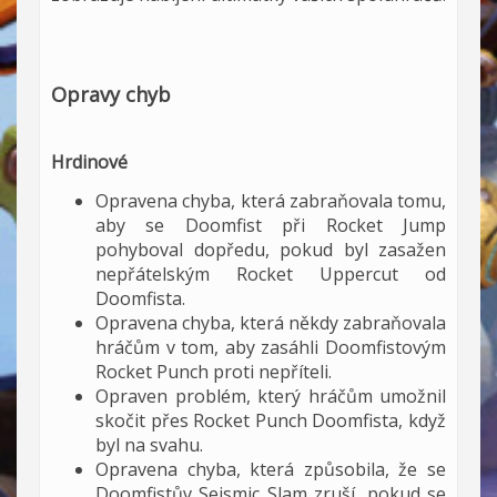
Opravy chyb
Hrdinové
Opravena chyba, která zabraňovala tomu,
aby se Doomfist při Rocket Jump
pohyboval dopředu, pokud byl zasažen
nepřátelským Rocket Uppercut od
Doomfista.
Opravena chyba, která někdy zabraňovala
hráčům v tom, aby zasáhli Doomfistovým
Rocket Punch proti nepříteli.
Opraven problém, který hráčům umožnil
skočit přes Rocket Punch Doomfista, když
byl na svahu.
Opravena chyba, která způsobila, že se
Doomfistův Seismic Slam zruší, pokud se