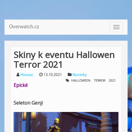
Overwatch.cz
Toggle
navigati
Skiny k eventu Hallowen
Terror 2021
Housac
13.10.2021
Novinky
HALLOWEEN
TERROR
2021
Epické
Seleton Genji