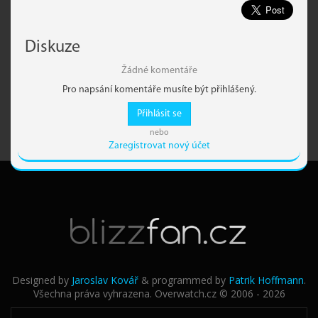
Diskuze
Žádné komentáře
Pro napsání komentáře musíte být přihlášený.
Přihlásit se
nebo
Zaregistrovat nový účet
Designed by
Jaroslav Kovář
& programmed by
Patrik Hoffmann
.
Všechna práva vyhrazena. Overwatch.cz © 2006 - 2026