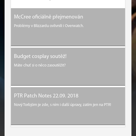
McCree oficiálně přejmenován
Problémy v Blizzardu ovlivnili i Overwatch.
Budget cosplay soutěž!
Máte chuť si o něco zasoutěžit?
PTR Patch Notes 22.09. 2018
Nový Torbjörn je zde, s ním i další úpravy, zatím jen na PTR!