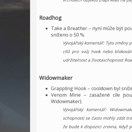
Roadhog
Take a Breather – nyní může být pou
sníženo o 50 %.
Vývojářský komentář: Tyto změny 
cílů pro svůj hook nebo bloková
udržitelnost a životaschopnost Ro
Widowmaker
Grappling Hook – cooldown byl snížen
Venom Mine – zasažené cíle jsou 
Widowmaker).
Vývojářský komentář: Widowmak
schopnosti se často mohly zdát t
že bude k dispozici zrovna, když 