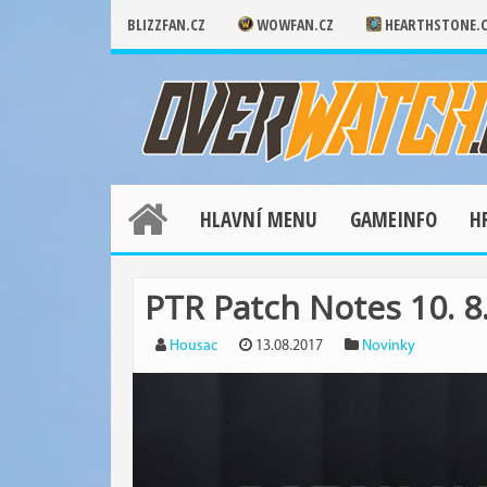
BLIZZFAN.CZ
WOWFAN.CZ
HEARTHSTONE.
HLAVNÍ MENU
GAMEINFO
H
PTR Patch Notes 10. 8
Housac
13.08.2017
Novinky