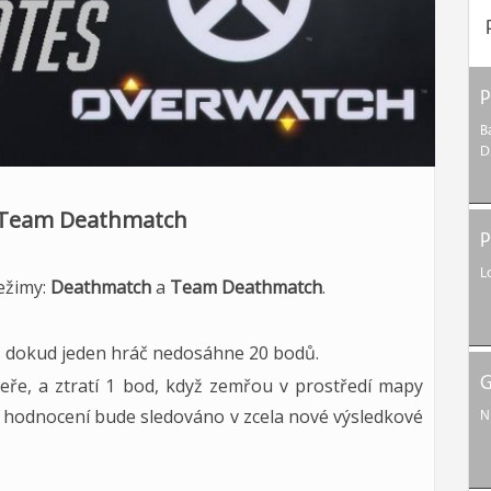
P
B
D
 Team Deathmatch
P
L
režimy:
Deathmatch
a
Team Deathmatch
.
, dokud jeden hráč nedosáhne 20 bodů.
upeře, a ztratí 1 bod, když zemřou v prostředí mapy
G
o hodnocení bude sledováno v zcela nové výsledkové
N