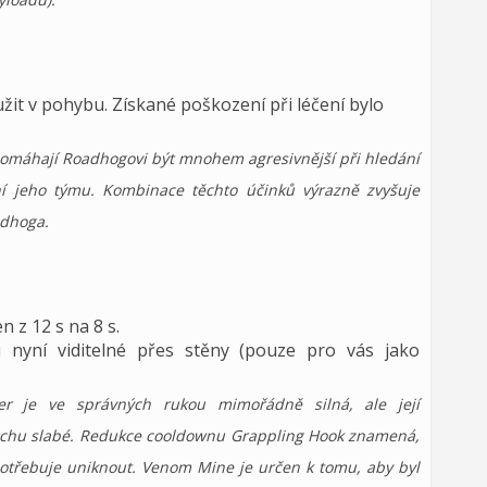
žit v pohybu. Získané poškození při léčení bylo
pomáhají Roadhogovi být mnohem agresivnější při hledání
ní jeho týmu. Kombinace těchto účinků výrazně zvyšuje
adhoga.
 z 12 s na 8 s.
nyní viditelné přes stěny (pouze pro vás jako
er je ve správných rukou mimořádně silná, ale její
rochu slabé. Redukce cooldownu Grappling Hook znamená,
potřebuje uniknout. Venom Mine je určen k tomu, aby byl