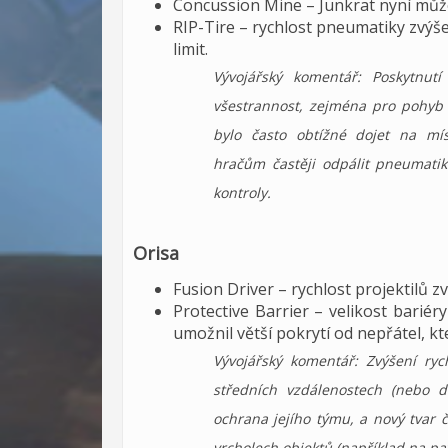
Concussion Mine – Junkrat nyní můž
RIP-Tire – rychlost pneumatiky zvýše
limit.
Vývojářský komentář: Poskytnutí
všestrannost, zejména pro pohyb 
bylo často obtížné dojet na mís
hračům častěji odpálit pneumatik
kontroly.
Orisa
Fusion Driver – rychlost projektilů z
Protective Barrier – velikost barié
umožnil větší pokrytí od nepřátel, kt
Vývojářský komentář: Zvýšení ryc
středních vzdálenostech (nebo dá
ochrana jejího týmu, a nový tvar č
vrcholech objektů (například na pa