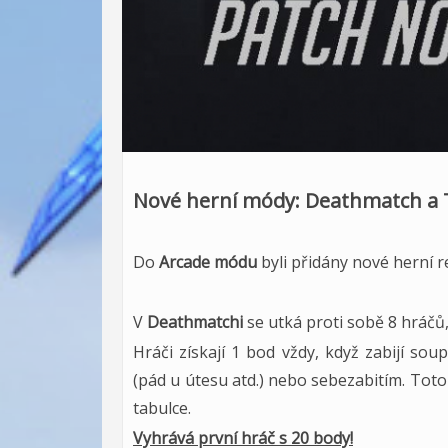
Nové herní módy: Deathmatch a
Do
Arcade módu
byli přidány nové herní 
V
Deathmatchi
se utká proti sobě 8 hráčů
Hráči získají 1 bod vždy, když zabijí so
(pád u útesu atd.) nebo sebezabitím. Tot
tabulce.
Vyhrává první hráč s 20 body!