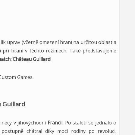
ik úprav (včetně omezení hraní na určitou oblast a
 při hraní v těchto režimech. Také představujeme
tch: Château Guillard!
v Custom Games.
Guillard
Annecy v jihovýchodní
Francii
. Po staletí se jednalo o
ž postupně chátral díky moci rodiny po revoluci.