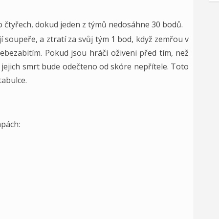
po čtyřech, dokud jeden z týmů nedosáhne 30 bodů.
jí soupeře, a ztratí za svůj tým 1 bod, když zemřou v
ebezabitím. Pokud jsou hráči oživeni před tím, než
 jejich smrt bude odečteno od skóre nepřítele. Toto
abulce.
pách: