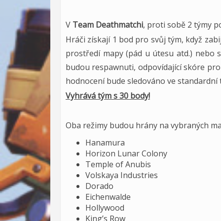
V
Team Deathmatchi
, proti sobě 2 týmy 
Hráči získají 1 bod pro svůj tým, když zabi
prostředí mapy (pád u útesu atd.) nebo s
budou respawnuti, odpovídající skóre pro
hodnocení bude sledováno ve standardní t
Vyhrává tým s 30 body!
Oba režimy budou hrány na vybraných ma
Hanamura
Horizon Lunar Colony
Temple of Anubis
Volskaya Industries
Dorado
Eichenwalde
Hollywood
King’s Row