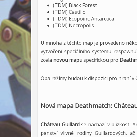
(TDM) Black Forest
(TDM) Castillo
(TDM) Ecopoint: Antarctica
(TDM) Necropolis
U mnoha z těchto map je provedeno někol
vytvoření speciálního systému respawnu)
zcela
novou mapu
specifickou pro
Deathma
Oba režimy budou k dispozici pro hraní 
Nová mapa Deathmatch: Château 
Château Guillard
se nachází v blízkosti 
panství vlivné rodiny Guillardových, a