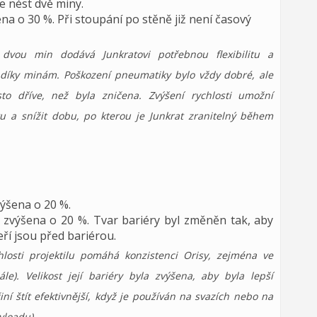
e nést dvě miny.
na o 30 %. Při stoupání po stěně již není časový
 dvou min dodává Junkratovi potřebnou flexibilitu a
díky minám. Poškození pneumatiky bylo vždy dobré, ale
to dříve, než byla zničena. Zvýšení rychlosti umožní
u a snížit dobu, po kterou je Junkrat zranitelný během
výšena o 20 %.
ry zvýšena o 20 %. Tvar bariéry byl změněn tak, aby
eří jsou před bariérou.
hlosti projektilu pomáhá konzistenci Orisy, zejména ve
le). Velikost její bariéry byla zvýšena, aby byla lepší
iní štít efektivnější, když je používán na svazích nebo na
yloadu).