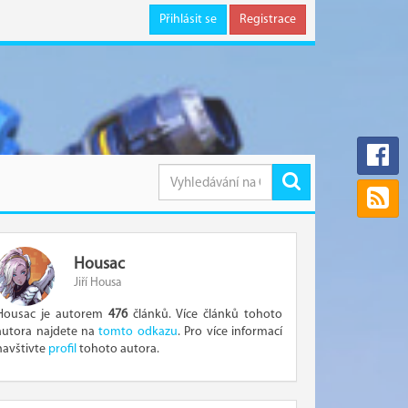
Přihlásit se
Registrace
Housac
Jiří Housa
Housac je autorem
476
článků. Více článků tohoto
autora najdete na
tomto odkazu
. Pro více informací
navštivte
profil
tohoto autora.