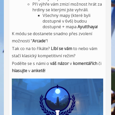
Při výhře vám zmizí možnost hrát za
hrdiny se kterými jste vyhráli.
Všechny mapy (které byli
dostupné v 6v6) budou
dostupné + mapa
Ayutthaya
!
K módu se dostanete snadno přes zvolení
možnosti "
Arcade
"!
Tak co na to říkáte?
Líbí se vám
to nebo vám
stačí klasický kompetitivní režim?
Podělte se s námi o
váš názor
v
komentářích
či
hlasujte
v
anketě
!