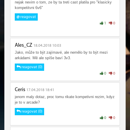
nejak nevim o tom, ze by ta treti cast platila pro "klasicky
kompetitvni 6v6"
@
reagovat
1
0
Ales_CZ
18.04.2018 10:03
Jako, může to být zajímavé, ale nemělo by to být mezi
arkádami. Mě ale spíše baví 3v3.
reagovat (0)
0
0
Ceris
17.04.2018 18:41
jenom maly dotaz, proc tomu rikate kompetivni rezim, kdyz
je to v arcade?
reagovat (0)
0
0