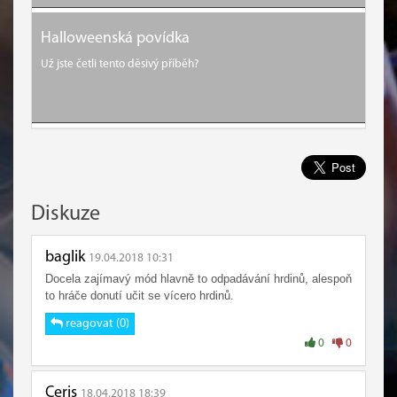
Halloweenská povídka
Už jste četli tento děsivý příběh?
Diskuze
baglik
19.04.2018 10:31
Docela zajímavý mód hlavně to odpadávání hrdinů, alespoň
to hráče donutí učit se vícero hrdinů.
reagovat (0)
0
0
Ceris
18.04.2018 18:39