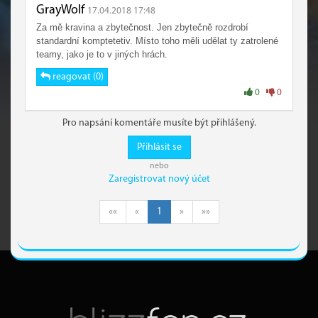
GrayWolf
17.04.2018 17:48
Za mě kravina a zbytečnost. Jen zbytečně rozdrobí
standardní komptetetiv. Místo toho měli udělat ty zatrolené
teamy, jako je to v jiných hrách.
reagovat (0)
0
0
Pro napsání komentáře musíte být přihlášený.
Přihlásit se
nebo
Zaregistrovat nový účet
««
«
1
»
»»