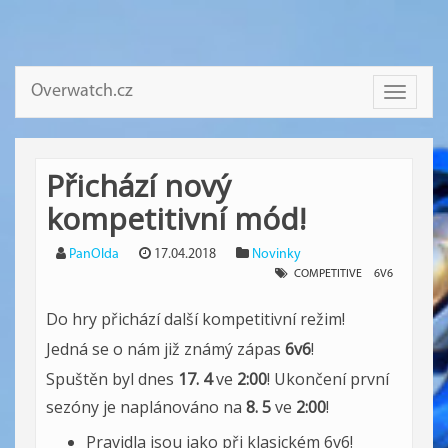
Overwatch.cz
Toggle
navigati
Přichází nový
kompetitivní mód!
PanOlda
17.04.2018
Novinky
COMPETITIVE
6V6
Do hry přichází další kompetitivní režim!
Jedná se o nám již známý zápas
6v6
!
Spuštěn byl dnes
17. 4
ve
2:00
! Ukončení první
sezóny je naplánováno na
8. 5
ve
2:00
!
Pravidla jsou jako při klasickém 6v6!