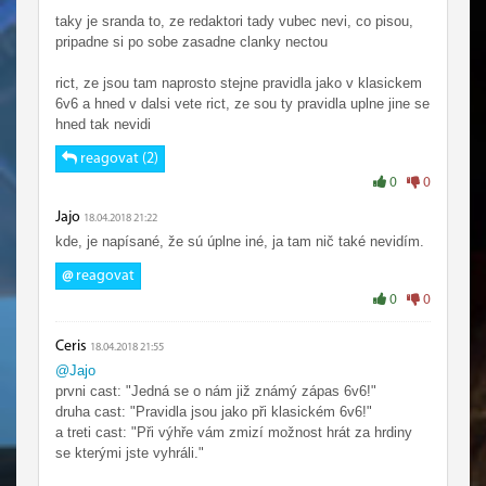
taky je sranda to, ze redaktori tady vubec nevi, co pisou,
pripadne si po sobe zasadne clanky nectou
rict, ze jsou tam naprosto stejne pravidla jako v klasickem
6v6 a hned v dalsi vete rict, ze sou ty pravidla uplne jine se
hned tak nevidi
reagovat (2)
0
0
Jajo
18.04.2018 21:22
kde, je napísané, že sú úplne iné, ja tam nič také nevidím.
@
reagovat
0
0
Ceris
18.04.2018 21:55
@Jajo
prvni cast: "Jedná se o nám již známý zápas 6v6!"
druha cast: "Pravidla jsou jako při klasickém 6v6!"
a treti cast: "Při výhře vám zmizí možnost hrát za hrdiny
se kterými jste vyhráli."