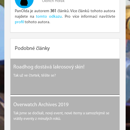
Oldřich Horák
PanOlda je autorem
361
článků. Více článků tohoto autora
najdete na
tomto odkazu
. Pro více informací navštivte
profil
tohoto autora.
Podobné články
Roadhog dostává lakrosový skin!
Tak už ve čtvrtek, těšíte se?
Overwatch Archives 2019
Tak jsme se dočkali, nový event, nové itemy a samozřejmě se
vrátily eventy z minulých roků.