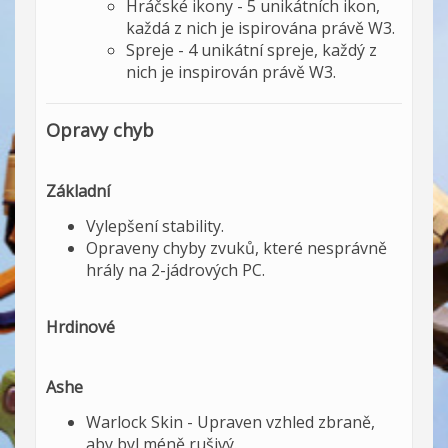
Hráčské ikony - 5 unikátních ikon,
každá z nich je ispirována právě W3.
Spreje - 4 unikátní spreje, každý z
nich je inspirován právě W3.
Opravy chyb
Základní
Vylepšení stability.
Opraveny chyby zvuků, které nesprávně
hrály na 2-jádrových PC.
Hrdinové
Ashe
Warlock Skin - Upraven vzhled zbraně,
aby byl méně rušivý.