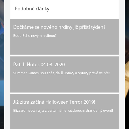
Podobné články
Dočkáme se nového hrdiny již příští týden?
Bude Echo novým hrdinou?
Patch Notes 04.08. 2020
Summer Games jsou zpět, další úpravy a opravy právě ve hře!
Již zítra začíná Halloween Terror 2019!
Blizzard neotálí a již zítra tu máme každoroční strašidelný event!