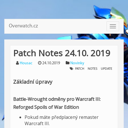
Overwatch.cz
Toggle
navigati
Patch Notes 24.10. 2019
Housac
24.10.2019
Novinky
PATCH
NOTES
UPDATE
Základní úpravy
Battle-Wrought odměny pro Warcraft III:
Reforged Spoils of War Edition
Pokud máte předplacený remaster
Warcraft III.