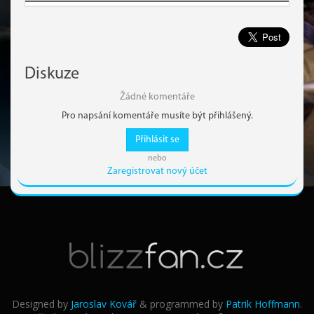
Diskuze
Žádné komentáře
Pro napsání komentáře musíte být přihlášený.
Přihlásit se
nebo
Zaregistrovat nový účet
Designed by
Jaroslav Kovář
& programmed by
Patrik Hoffmann
.