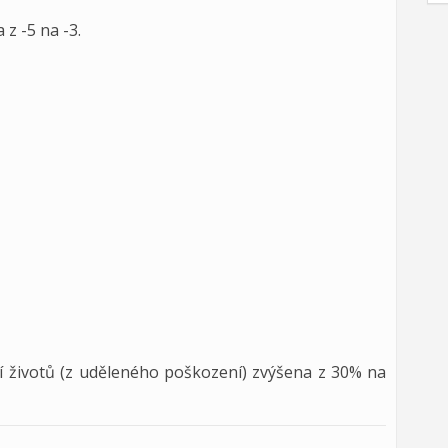
z -5 na -3.
ní životů (z uděleného poškození) zvýšena z 30% na