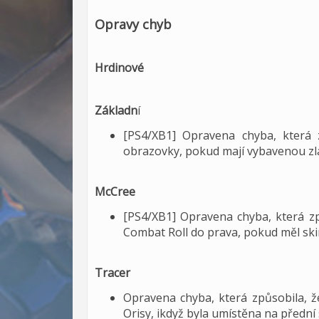
Opravy chyb
Hrdinové
Základn
í
[PS4/XB1] Opravena chyba, která 
obrazovky, pokud mají vybavenou zl
McCree
[PS4/XB1] Opravena chyba, která z
Combat Roll do prava, pokud měl ski
Tracer
Opravena chyba, která způsobila, 
Orisy, ikdyž byla umístěna na přední 