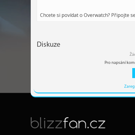
Chcete si povídat o Overwatch? Připojte s
Diskuze
Žá
Pro napsání kome
Zareg