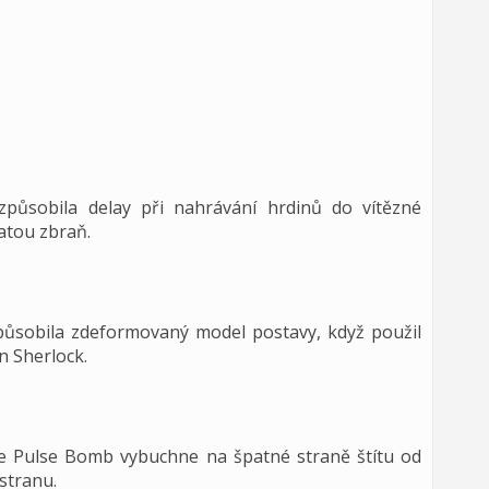
způsobila delay při nahrávání hrdinů do vítězné
atou zbraň.
působila zdeformovaný model postavy, když použil
n Sherlock.
že Pulse Bomb vybuchne na špatné straně štítu od
stranu.