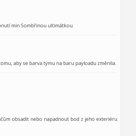
pnutí min Sombřinou ultimátkou.
tomu, aby se barva týmu na baru payloadu změnila.
áčům obsadit nebo napadnout bod z jeho exteriéru