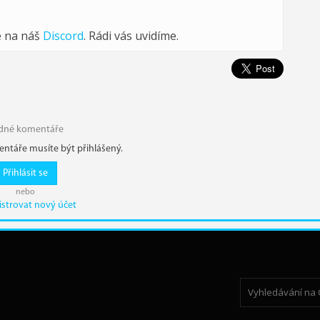
e na náš
Discord
. Rádi vás uvidíme.
dné komentáře
ntáře musíte být přihlášený.
Přihlásit se
nebo
istrovat nový účet