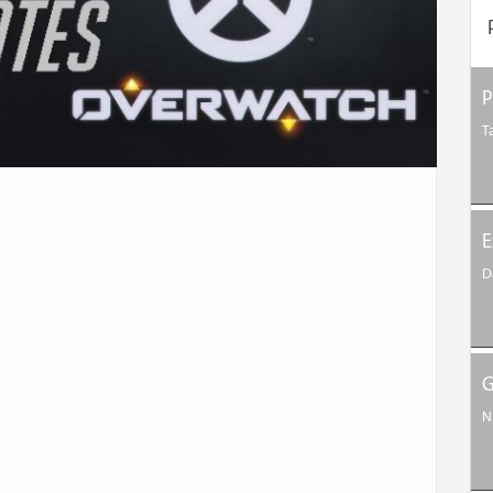
P
T
E
D
G
N