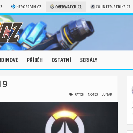
CZ
HEROESFAN.CZ
OVERWATCH.CZ
COUNTER-STRIKE.CZ
RDINOVÉ
PŘÍBĚH
OSTATNÍ
SERIÁLY
19
PATCH
NOTES
LUNAR