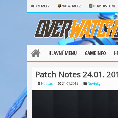
BLIZZFAN.CZ
WOWFAN.CZ
HEARTHSTONE.
HLAVNÍ MENU
GAMEINFO
H
Patch Notes 24.01. 20
Housac
24.01.2019
Novinky