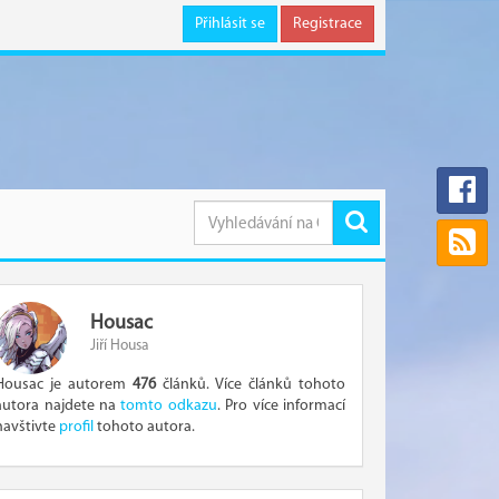
Přihlásit se
Registrace
Housac
Jiří Housa
Housac je autorem
476
článků. Více článků tohoto
autora najdete na
tomto odkazu
. Pro více informací
navštivte
profil
tohoto autora.