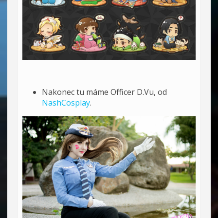
Nakonec tu máme Officer D.Vu, od
NashCosplay
.