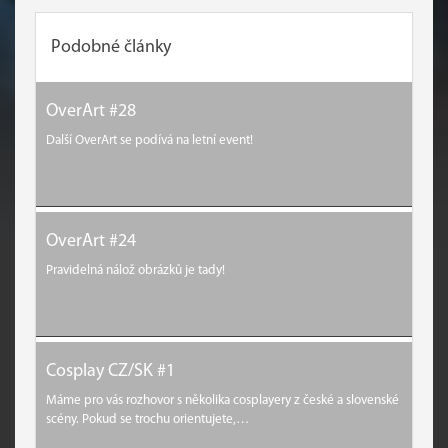
Podobné články
OverArt #28
Další OverArt se podívá na letní event!
OverArt #24
Pravidelná nálož obrázků je tady!
Cosplay CZ/SK #1
Máme pro vás rozhovor s několika cosplayery z české a slovenské
scény. Pokud se trochu orientujete,…