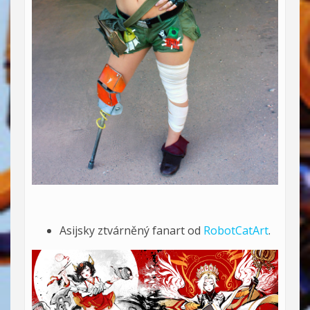
Asijsky ztvárněný fanart od
RobotCatArt
.