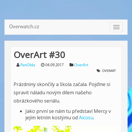
Overwatch.cz
Toggle
navigati
OverArt #30
PanOlda
04.09.2017
OverArt
OVERART
Prázdniny skončily a škola začala. Pojďme si
spravit náladu novým dílem našeho
obrázkového seriálu.
Jako první se nám tu představí Mercy v
jejím letním kostýmu od
Aicosu
.