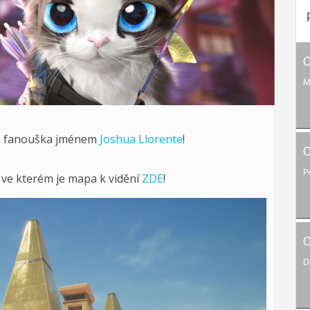
O
M
o fanouška jménem
Joshua Llorente
!
O
P
o ve kterém je mapa k vidění
ZDE
!
O
D