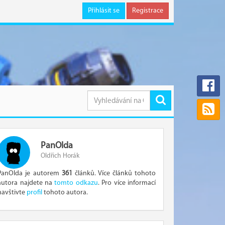
Přihlásit se
Registrace
PanOlda
Oldřich Horák
PanOlda je autorem
361
článků. Více článků tohoto
autora najdete na
tomto odkazu
. Pro více informací
navštivte
profil
tohoto autora.