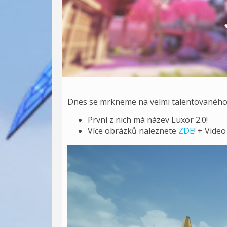
Dnes se mrkneme na velmi talentovanéh
První z nich má název Luxor 2.0!
Více obrázků naleznete
ZDE
! + Vide