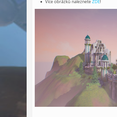
Více obrázků naleznete
ZDE
!