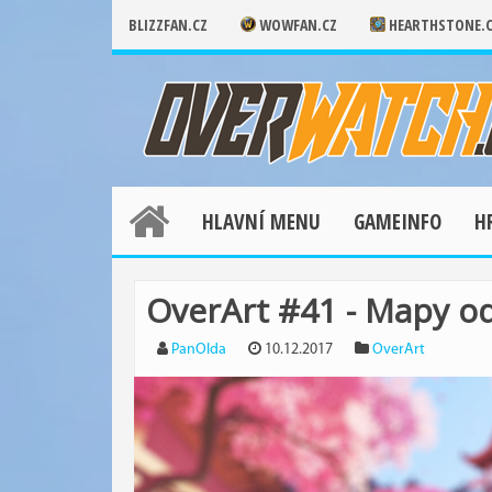
BLIZZFAN.CZ
WOWFAN.CZ
HEARTHSTONE.
HLAVNÍ MENU
GAMEINFO
H
OverArt #41 - Mapy o
PanOlda
10.12.2017
OverArt