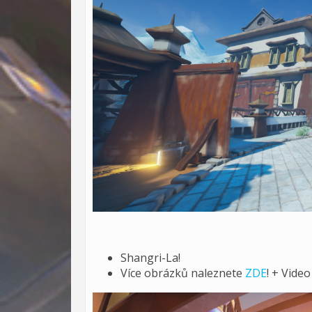
Shangri-La!
Více obrázků naleznete
ZDE
! + Vide