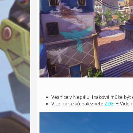
Vesnice v Nepálu, i taková může být 
Více obrázků naleznete
ZDE
! + Vide