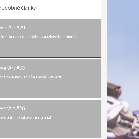
Podobné články
verArt #29
áme tu nový díl našeho obrázkového pořadu.
verArt #33
odzim je tady a s ním i nový OverArt!
verArt #26
nes si dáme takový menší mix!