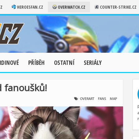
CZ
HEROESFAN.CZ
OVERWATCH.CZ
COUNTER-STRIKE.CZ
RDINOVÉ
PŘÍBĚH
OSTATNÍ
SERIÁLY
d fanoušků!
OVERART
FANS
MAP