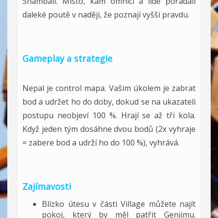
Shambali. Místo, kam omnici a lidé pořádali
daleké poutě v naději, že poznají vyšší pravdu.
Gameplay a strategie
Nepal je control mapa. Vašim úkolem je zabrat
bod a udržet ho do doby, dokud se na ukazateli
postupu neobjeví 100 %. Hrají se až tři kola.
Když jeden tým dosáhne dvou bodů (2x vyhraje
= zabere bod a udrží ho do 100 %), vyhrává.
Zajímavosti
Blízko útesu v části Village můžete najít
pokoj, který by měl patřit Genjimu.