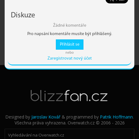
Diskuze
Žádné komentáře
Pro napsání komentáře musíte být přihlášený.
Přihlásit se
nebo
Zaregistrovat nový účet
Designed by
Jaroslav Kovář
& programmed by
Patrik Hoffmann
.
Všechna práva vyhrazena. Overwatch.cz © 2006 - 2026