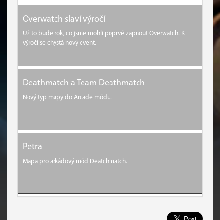
Overwatch slaví výročí
Už to bude rok, co jsme mohli poprvé zapnout Overwatch. K
výročí se chystá nový event.
Deathmatch a Team Deathmatch
Nový typ mapy do Arcade módu.
Petra
Mapa pro arkádový mód Deatchmatch.