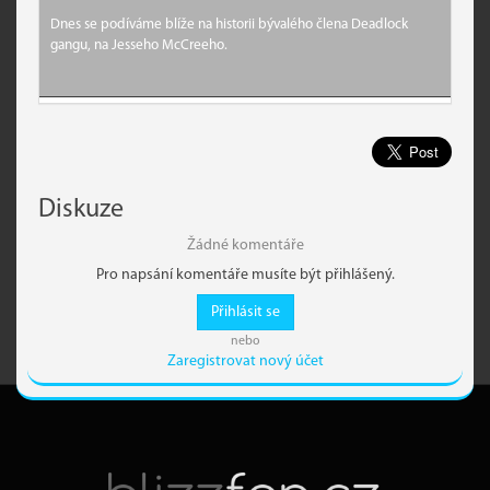
Dnes se podíváme blíže na historii bývalého člena Deadlock
gangu, na Jesseho McCreeho.
Diskuze
Žádné komentáře
Pro napsání komentáře musíte být přihlášený.
Přihlásit se
nebo
Zaregistrovat nový účet