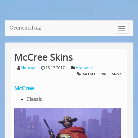
Overwatch.cz
Toggle
navigati
McCree Skins
Housac
13.12.2017
Hrdinové
MCCREE
SKINS
SKINY
McCree
Classic