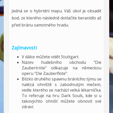
Jedná se o hybridní mapu. Váš úkol je obsadit
bod, ze kterého následně dotlačíte beranidlo až
před bránu samotného hradu.
Zajímavosti
V dálce můžete vidět Stuttgart.
Název hudebního obchodu "Die
Zaubertröte" odkazuje na německou
operu "Die Zauberflöte".
Blízko druhého spawnu bránícího týmu se
nalézá ohniště s zabodnutým mečem,
vedle kterého se nachází velká lékarníčka.
To referuje na hru Dark Souls, kde si u
takovýchto ohnišť můžete obnovit své
zdraví.