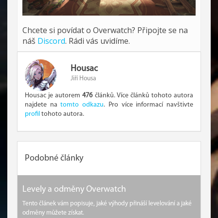
Chcete si povídat o Overwatch? Připojte se na
náš
Discord
. Rádi vás uvidíme.
Housac
Jiří Housa
Housac je autorem
476
článků. Více článků tohoto autora
najdete na
tomto odkazu
. Pro více informací navštivte
profil
tohoto autora.
Podobné články
Levely a odměny Overwatch
Tento článek vám popisuje, jaké výhody přináší levelování a jaké
odměny můžete získat.