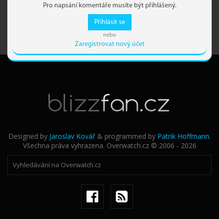
Pro napsání komentáře musíte být přihlášený.
Přihlásit se
nebo
Zaregistrovat nový účet
Designed by
Jaroslav Kovář
& programmed by
Patrik Hoffmann
.
Všechna práva vyhrazena. Overwatch.cz © 2006 - 2026