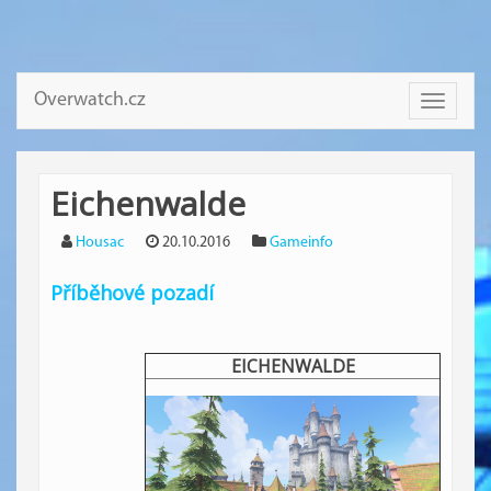
Overwatch.cz
Toggle
navigati
Eichenwalde
Housac
20.10.2016
Gameinfo
Příběhové pozadí
EICHENWALDE