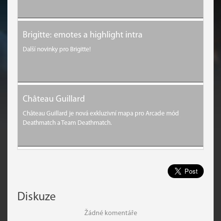
Brigitte: emotes a highlight intra
Další novinky pro Brigitte!
Château Guillard
Château Guillard je nová exkluzivní mapa pro Arcade mód
Deathmatch a Team Deathmatch.
Diskuze
Žádné komentáře