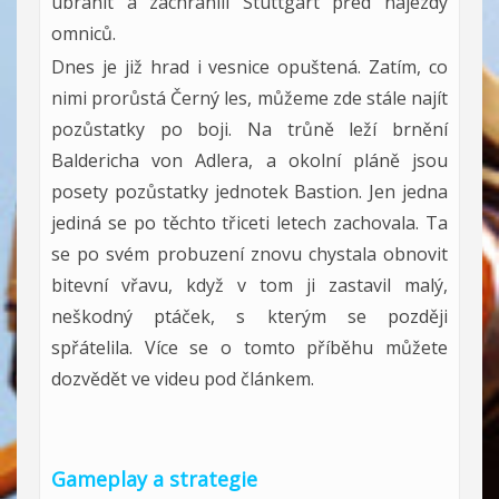
ubránit a zachránili Stuttgart před nájezdy
omniců.
Dnes je již hrad i vesnice opuštená. Zatím, co
nimi prorůstá Černý les, můžeme zde stále najít
pozůstatky po boji. Na trůně leží brnění
Baldericha von Adlera, a okolní pláně jsou
posety pozůstatky jednotek Bastion. Jen jedna
jediná se po těchto třiceti letech zachovala. Ta
se po svém probuzení znovu chystala obnovit
bitevní vřavu, když v tom ji zastavil malý,
neškodný ptáček, s kterým se později
spřátelila. Více se o tomto příběhu můžete
dozvědět ve videu pod článkem.
Gameplay a strategie