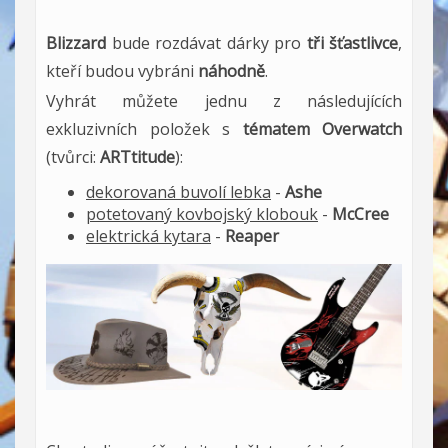
Blizzard
bude rozdávat dárky pro
tři šťastlivce
,
kteří budou vybráni
náhodně
.
Vyhrát můžete jednu z následujících
exkluzivních položek s
tématem Overwatch
(tvůrci:
ARTtitude
):
dekorovaná buvolí lebka
-
Ashe
potetovaný kovbojský klobouk
-
McCree
elektrická kytara
-
Reaper