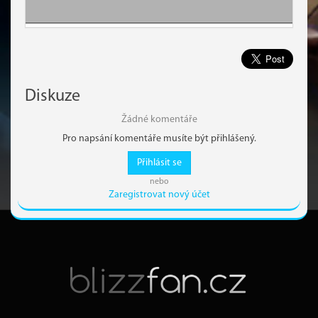
Diskuze
Žádné komentáře
Pro napsání komentáře musíte být přihlášený.
Přihlásit se
nebo
Zaregistrovat nový účet