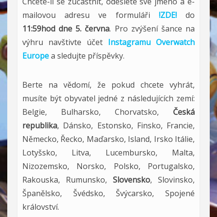
Chcete-li se zúčastnit, odešlete své jméno a e-
mailovou adresu ve formuláři
!ZDE!
do
11:59hod dne 5. června
. Pro zvýšení šance na
výhru navštivte účet
Instagramu Overwatch
Europe
a sledujte příspěvky.
Berte na vědomí, že pokud chcete vyhrát,
musíte být obyvatel jedné z následujících zemí:
Belgie, Bulharsko, Chorvatsko,
Česká
republika
, Dánsko, Estonsko, Finsko, Francie,
Německo, Řecko, Maďarsko, Island, Irsko Itálie,
Lotyšsko, Litva, Lucembursko, Malta,
Nizozemsko, Norsko, Polsko, Portugalsko,
Rakouska, Rumunsko,
Slovensko
, Slovinsko,
Španělsko, Švédsko, Švýcarsko, Spojené
království.