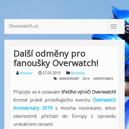
Overwatch.cz
Toggle
navigati
Další odměny pro
fanoušky Overwatch!
Housac
27.05.2019
Novinky
ANNIVERSARY
2019
SWEEPSTAKES
Připojte se k oslavám
třetího výročí Overwatch!
Kromě právě probíhajícího eventu
Overwatch
Anniversary 2019
s mnoha novinkami, letos
slavnostně přichází do Evropy s opravdu
unikátními cenami.