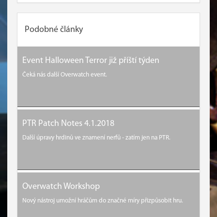
Podobné články
Event Halloween Terror již příští týden
Čeká nás další Overwatch event.
PTR Patch Notes 4.1.2018
Další úpravy hrdinů ve znamení nerfů - zatím jen na PTR.
Overwatch Workshop
Nový nástroj umožní hráčům do značné míry přizpůsobit hru.